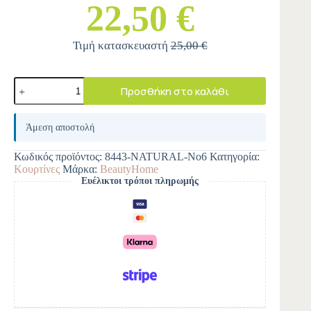
22,50 €
Τιμή κατασκευαστή
25,00 €
Προσθήκη στο καλάθι
A
l
Άμεση αποστολή
t
e
Κωδικός προϊόντος:
8443-NATURAL-Νο6
Κατηγορία:
r
Κουρτίνες
Μάρκα:
BeautyHome
n
Ευέλικτοι τρόποι πληρωμής
a
t
i
v
e
: