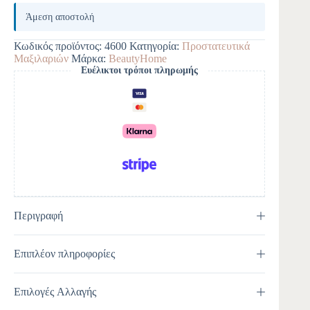
A
l
Άμεση αποστολή
t
e
Κωδικός προϊόντος:
4600
Κατηγορία:
Προστατευτικά
r
Μαξιλαριών
Μάρκα:
BeautyHome
n
Ευέλικτοι τρόποι πληρωμής
a
t
i
v
e
:
Περιγραφή
Επιπλέον πληροφορίες
Επιλογές Αλλαγής