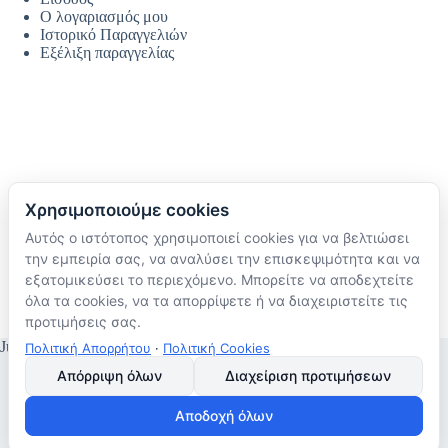
Ο λογαριασμός μου
Ιστορικό Παραγγελιών
Εξέλιξη παραγγελίας
Χρησιμοποιούμε cookies
Αυτός ο ιστότοπος χρησιμοποιεί cookies για να βελτιώσει
Ακολουθήστε μας
την εμπειρία σας, να αναλύσει την επισκεψιμότητα και να
TikTok
εξατομικεύσει το περιεχόμενο. Μπορείτε να αποδεχτείτε
Instagram
όλα τα cookies, να τα απορρίψετε ή να διαχειριστείτε τις
Facebook
προτιμήσεις σας.
JustMyHome © Copyright 2026
Πολιτική Απορρήτου
·
Πολιτική Cookies
Απόρριψη όλων
Διαχείριση προτιμήσεων
Αποδοχή όλων