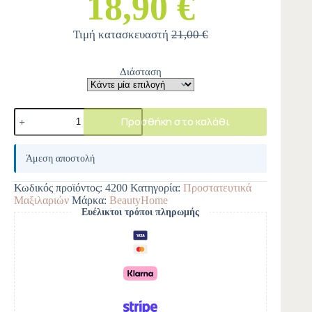
18,90 €
Τιμή κατασκευαστή
21,00 €
Διάσταση
Προσθήκη στο καλάθι
A
l
Άμεση αποστολή
t
e
Κωδικός προϊόντος:
4200
Κατηγορία:
Προστατευτικά
r
Μαξιλαριών
Μάρκα:
BeautyHome
n
Ευέλικτοι τρόποι πληρωμής
a
t
i
v
e
: