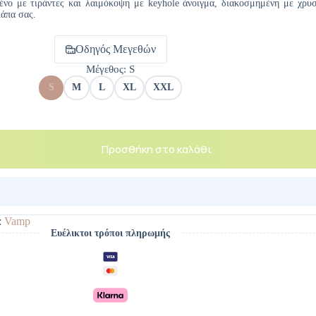
μένο με τιράντες και λαιμόκοψη με keyhole άνοιγμα, διακοσμημένη με χρυσ
λάπα σας.
Οδηγός Μεγεθών
Μέγεθος
: S
S
M
L
XL
XXL
Προσθήκη στο καλάθι
:
Vamp
Ευέλικτοι τρόποι πληρωμής