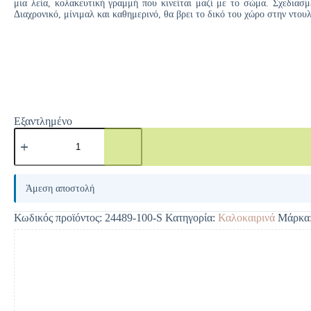
μια λεία, κολακευτική γραμμή που κινείται μαζί με το σώμα. Σχεδιασ
Διαχρονικό, μίνιμαλ και καθημερινό, θα βρει το δικό του χώρο στην ντου
Εξαντλημένο
A
l
Άμεση αποστολή
t
e
Κωδικός προϊόντος:
24489-100-S
Κατηγορία:
Καλοκαιρινά
Μάρκα
r
n
a
t
i
v
e
: