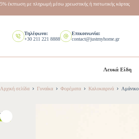
5% έκπτωση με πληρωμή μέσω χρεωστικής ή πιστωτικής κάρτας
Τηλέφωνο:
Επικοινωνία:
+30 211 221 8888
contact@justmyhome.gr
Λευκά Είδη
Αρχική σελίδα
Γυναίκα
Φορέματα
Καλοκαιρινά
Αμάνικο
-10%
HOT