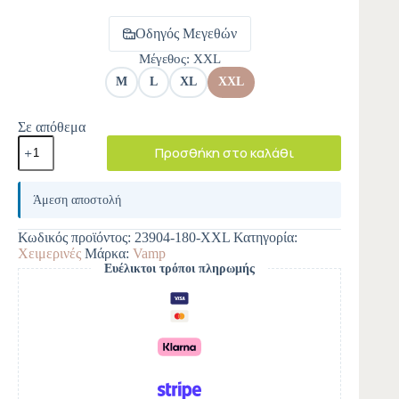
Οδηγός Μεγεθών
Μέγεθος
: XXL
M
L
XL
XXL
Σε απόθεμα
Προσθήκη στο καλάθι
A
l
Άμεση αποστολή
t
e
Κωδικός προϊόντος:
23904-180-XXL
Κατηγορία:
r
Χειμερινές
Μάρκα:
Vamp
n
Ευέλικτοι τρόποι πληρωμής
a
t
i
v
e
: