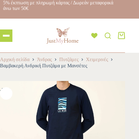
5% έκπτωση με πληρωμή κάρτας / Δωρεάν μεταφορικά
άνω των 50€
Αρχική σελίδα
Άνδρας
Πυτζάμες
Χειμερινές
Βαμβακερή Ανδρική Πυτζάμα με Μανσέτες
-30%