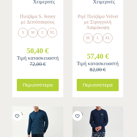
Χειμερινές
Χειμερινές
Πυτζάμα S. Jersey
Ριγέ Πυτζάμα Velvet
με Δεινόσαυρους
με Στρογγυλή
Λαιμόκοψη
S
M
L
XL
M
L
XL
50,40 €
57,40 €
Τιμή κατασκευαστή
Τιμή κατασκευαστή
72,00 €
82,00 €
Περισσότερα
Περισσότερα
-30%
-30%