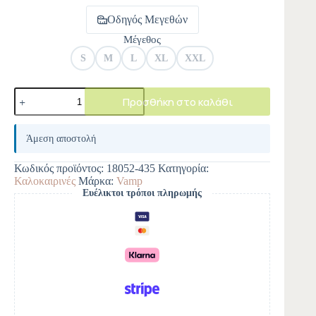
Οδηγός Μεγεθών
Μέγεθος
S
M
L
XL
XXL
Προσθήκη στο καλάθι
A
l
Άμεση αποστολή
t
e
Κωδικός προϊόντος:
18052-435
Κατηγορία:
r
Καλοκαιρινές
Μάρκα:
Vamp
n
Ευέλικτοι τρόποι πληρωμής
a
t
i
v
e
: