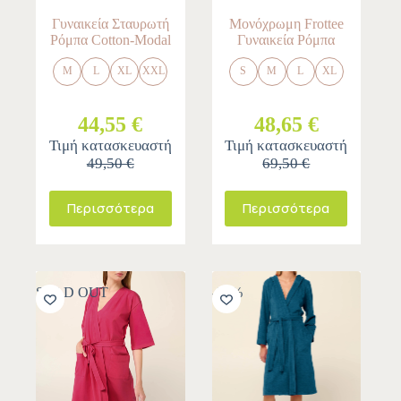
Γυναικεία Σταυρωτή
Μονόχρωμη Frottee
Ρόμπα Cotton-Modal
Γυναικεία Ρόμπα
M
L
XL
XXL
S
M
L
XL
44,55 €
48,65 €
Τιμή κατασκευαστή
Τιμή κατασκευαστή
49,50 €
69,50 €
Περισσότερα
Περισσότερα
SOLD OUT
-30%