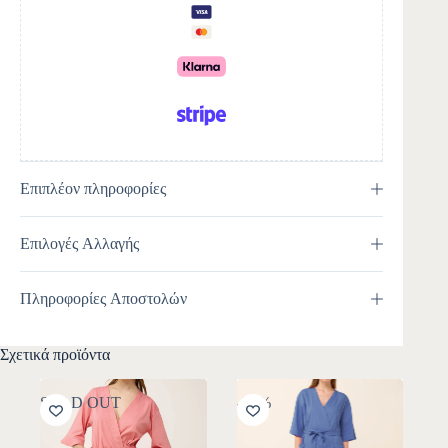
t
i
v
e
:
Επιπλέον πληροφορίες
Επιλογές Αλλαγής
Πληροφορίες Αποστολών
Σχετικά προϊόντα
SOLD OUT
-30%