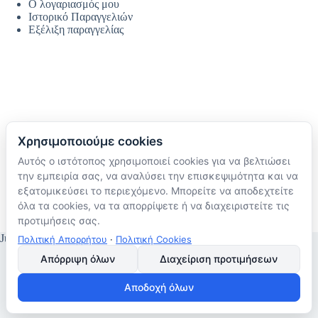
Ο λογαριασμός μου
Ιστορικό Παραγγελιών
Εξέλιξη παραγγελίας
Χρησιμοποιούμε cookies
Αυτός ο ιστότοπος χρησιμοποιεί cookies για να βελτιώσει
Ακολουθήστε μας
την εμπειρία σας, να αναλύσει την επισκεψιμότητα και να
TikTok
εξατομικεύσει το περιεχόμενο. Μπορείτε να αποδεχτείτε
Instagram
όλα τα cookies, να τα απορρίψετε ή να διαχειριστείτε τις
Facebook
προτιμήσεις σας.
JustMyHome © Copyright 2026
Πολιτική Απορρήτου
·
Πολιτική Cookies
Απόρριψη όλων
Διαχείριση προτιμήσεων
Αποδοχή όλων