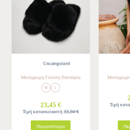
Uncategorized
Μονόχρωμη Γούνινη Παντόφλα
Μονόχρωμη
M
L
23,45 €
Τιμή κατ
Τιμή κατασκευαστή
33,50 €
Περισσότερα
Πε