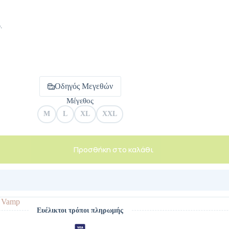
.
Οδηγός Μεγεθών
Μέγεθος
M
L
XL
XXL
Προσθήκη στο καλάθι
:
Vamp
Ευέλικτοι τρόποι πληρωμής