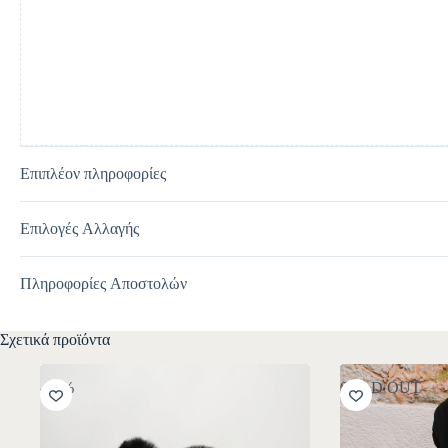
t
i
v
e
:
Επιπλέον πληροφορίες
Επιλογές Αλλαγής
Πληροφορίες Αποστολών
Σχετικά προϊόντα
-30%
SOLD OUT