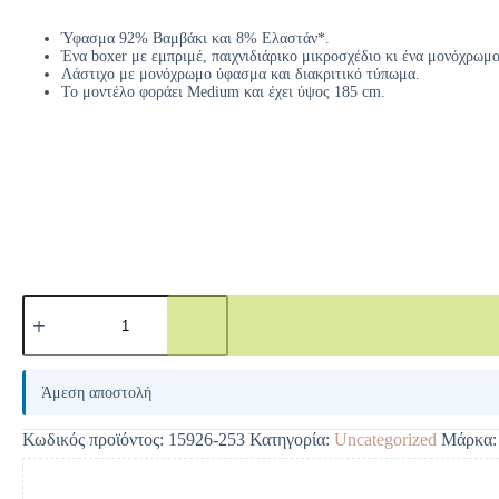
Ύφασμα 92% Βαμβάκι και 8% Ελαστάν*.
Ένα boxer με εμπριμέ, παιχνιδιάρικο μικροσχέδιο κι ένα μονόχρωμο
Λάστιχο με μονόχρωμο ύφασμα και διακριτικό τύπωμα.
Το μοντέλο φοράει Medium και έχει ύψος 185 cm.
A
l
Άμεση αποστολή
t
e
Κωδικός προϊόντος:
15926-253
Κατηγορία:
Uncategorized
Μάρκα
r
n
a