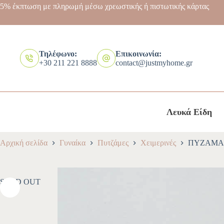
5% έκπτωση με πληρωμή μέσω χρεωστικής ή πιστωτικής κάρτας
Τηλέφωνο:
Επικοινωνία:
+30 211 221 8888
contact@justmyhome.gr
Λευκά Είδη
Αρχική σελίδα
Γυναίκα
Πυτζάμες
Χειμερινές
ΠΥΖΑΜΑ 
SOLD OUT