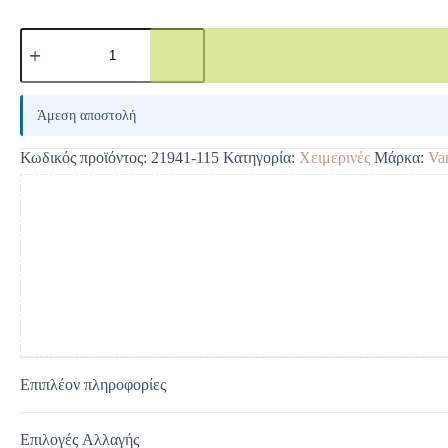
A
l
Άμεση αποστολή
t
e
Κωδικός προϊόντος:
21941-115
Κατηγορία:
Χειμερινές
Μάρκα:
Va
r
n
a
t
i
v
e
:
Επιπλέον πληροφορίες
Επιλογές Αλλαγής