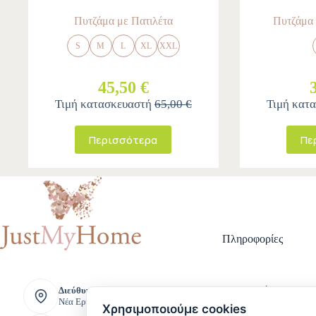
Πυτζάμα με Πατιλέτα
Πυτζάμα
S
M
L
XL
XXL
45,50 €
Τιμή κατασκευαστή
65,00 €
Τιμή κατ
Περισσότερα
Πε
Πληροφορίες
Τρόποι Πληρ
Διεύθυνση:
Νέα Ερυθραία, Ελλάδα
Τρόποι Αποστ
Χρησιμοποιούμε cookies
Πολιτική Επι