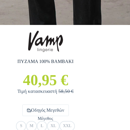
ΠΥΖΑΜΑ 100% ΒΑΜΒΑΚΙ
40,95 €
Τιμή κατασκευαστή
58,50 €
Οδηγός Μεγεθών
Μέγεθος
S
M
L
XL
XXL