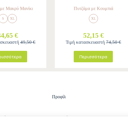
 με Μακρύ Μανίκι
Πυτζάμα με Κουμπιά
S
XL
XL
34,65 €
52,15 €
ασκευαστή
49,50 €
Τιμή κατασκευαστή
74,50 €
ρισσότερα
Περισσότερα
Προφίλ
ωμής
Είσοδος
ολής
Ο λογαριασμός μου
στροφών
Ιστορικό Παραγγελιών