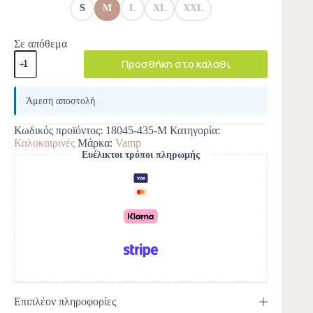
S
M
L
XL
XXL
Σε απόθεμα
Προσθήκη στο καλάθι
A
l
Άμεση αποστολή
t
e
Κωδικός προϊόντος:
18045-435-M
Κατηγορία:
r
Καλοκαιρινές
Μάρκα:
Vamp
n
Ευέλικτοι τρόποι πληρωμής
a
t
i
v
e
:
Επιπλέον πληροφορίες