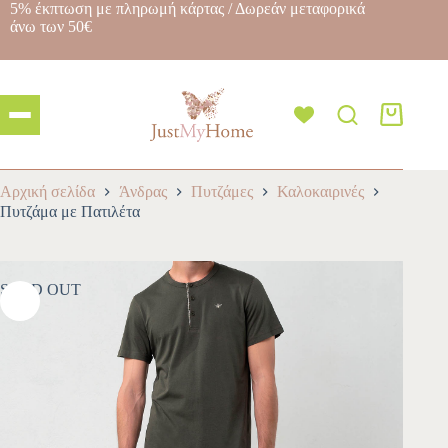
5% έκπτωση με πληρωμή κάρτας / Δωρεάν μεταφορικά
άνω των 50€
Αρχική σελίδα
Άνδρας
Πυτζάμες
Καλοκαιρινές
Πυτζάμα με Πατιλέτα
SOLD OUT