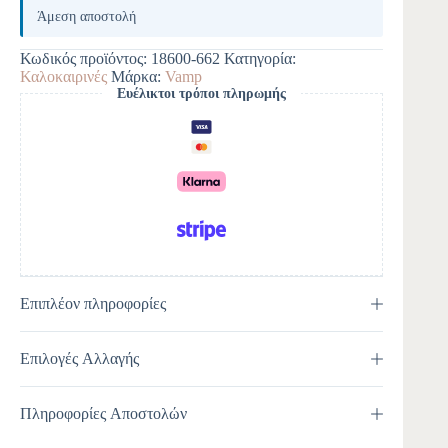
l
Άμεση αποστολή
t
e
Κωδικός προϊόντος:
18600-662
Κατηγορία:
r
Καλοκαιρινές
Μάρκα:
Vamp
n
Ευέλικτοι τρόποι πληρωμής
a
t
i
v
e
:
Επιπλέον πληροφορίες
Επιλογές Αλλαγής
Πληροφορίες Αποστολών