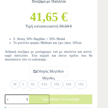
Πυτζάμα με Πατιλέτα
41,65 €
Τιμή κατασκευαστή
59,50 €
S. Jersey 50% Βαμβάκι + 50% Modal
Το μοντέλο φοράει Medium και έχει ύψος 185cm.
Ανδρική πυτζάμα με μονόχρωμο τοπ με πατιλέτα και κοντό,
καρό παντελόνι. Ένα κομψό και άνετο σχέδιο που θα
απολαύσετε όλο το καλοκαίρι.
Οδηγός Μεγεθών
Μέγεθος
M
L
XL
XXL
3XL
4XL
5XL
Προσθήκη στο καλάθι
A