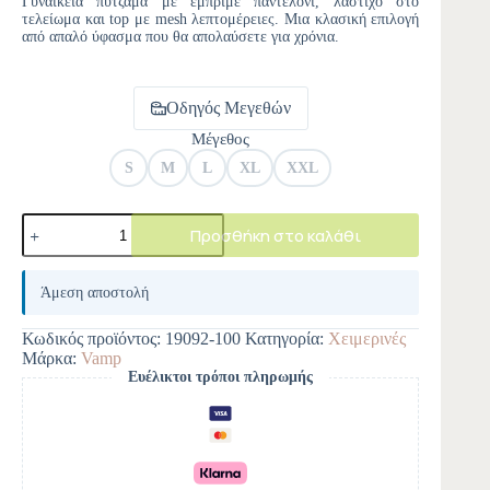
Γυναικεία πυτζάμα με εμπριμέ παντελόνι, λάστιχο στο
τελείωμα και top με mesh λεπτομέρειες. Μια κλασική επιλογή
από απαλό ύφασμα που θα απολαύσετε για χρόνια.
Οδηγός Μεγεθών
Μέγεθος
S
M
L
XL
XXL
Προσθήκη στο καλάθι
A
l
Άμεση αποστολή
t
e
Κωδικός προϊόντος:
19092-100
Κατηγορία:
Χειμερινές
r
Μάρκα:
Vamp
n
Ευέλικτοι τρόποι πληρωμής
a
t
i
v
e
: