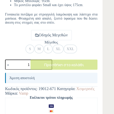
Μήκος Μπλούζας: 95cm.
Το μοντέλο φοράει Small και έχει ύψος 175cm.
Γυναικεία πυτζάμα με στρογγυλή λαιμόκοψη και λάστιχο στα
μανίκια. Φτιαγμένη από απαλό, ζεστό ύφασμα που θα δώσει
άνεση στις στιγμές σας στο σπίτι.
Οδηγός Μεγεθών
Μέγεθος
S
M
L
XL
XXL
Προσθήκη στο καλάθι
A
l
Άμεση αποστολή
t
e
Κωδικός προϊόντος:
19012-671
Κατηγορία:
Χειμερινές
r
Μάρκα:
Vamp
n
Ευέλικτοι τρόποι πληρωμής
a
t
i
v