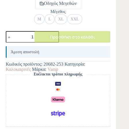
Οδηγός Μεγεθών
Μέγεθος
M
L
XL
XXL
Προσθήκη στο καλάθι
A
l
Άμεση αποστολή
t
e
Κωδικός προϊόντος:
20682-253
Κατηγορία:
r
Καλοκαιρινές
Μάρκα:
Vamp
n
Ευέλικτοι τρόποι πληρωμής
a
t
i
v
e
: