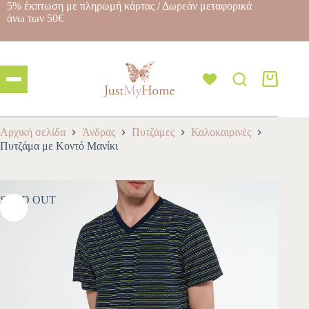
5% έκπτωση με πληρωμή κάρτας / Δωρεάν μεταφορικά
άνω των 50€
Αρχική σελίδα
Άνδρας
Πυτζάμες
Καλοκαιρινές
Πυτζάμα με Κοντό Μανίκι
SOLD OUT