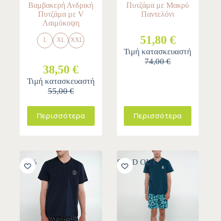
Βαμβακερή Ανδρική
Πυτζάμα με Μακρύ
Πυτζάμα με V
Παντελόνι
Λαιμόκοψη
51,80 €
L
XL
XXL
Τιμή κατασκευαστή
74,00 €
38,50 €
Τιμή κατασκευαστή
55,00 €
Περισσότερα
Περισσότερα
-30%
SOLD OUT