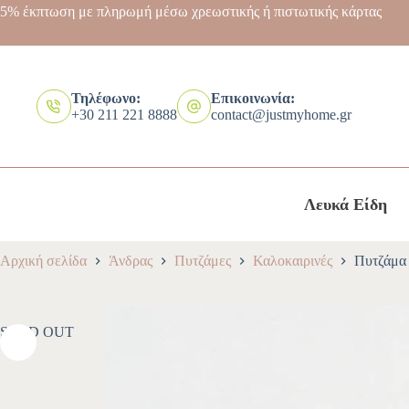
5% έκπτωση με πληρωμή μέσω χρεωστικής ή πιστωτικής κάρτας
Τηλέφωνο:
Επικοινωνία:
+30 211 221 8888
contact@justmyhome.gr
Λευκά Είδη
Αρχική σελίδα
Άνδρας
Πυτζάμες
Καλοκαιρινές
Πυτζάμα 
SOLD OUT