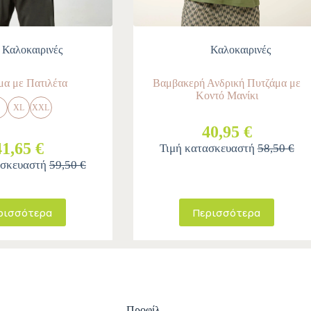
Καλοκαιρινές
Καλοκαιρινές
μα με Πατιλέτα
Βαμβακερή Ανδρική Πυτζάμα με
Κοντό Μανίκι
M
XL
XXL
40,95 €
41,65 €
Τιμή κατασκευαστή
58,50 €
ασκευαστή
59,50 €
ρισσότερα
Περισσότερα
Προφίλ