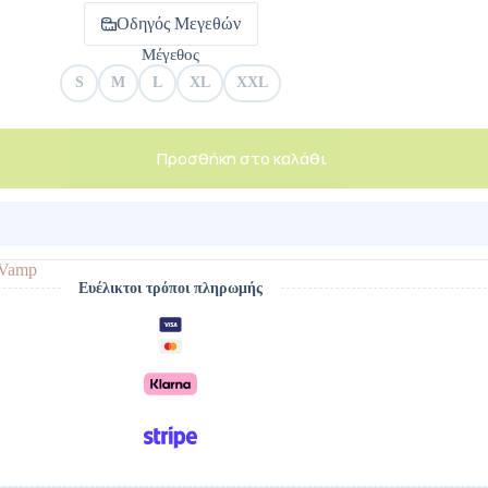
Οδηγός Μεγεθών
Μέγεθος
S
M
L
XL
XXL
Προσθήκη στο καλάθι
Vamp
Ευέλικτοι τρόποι πληρωμής