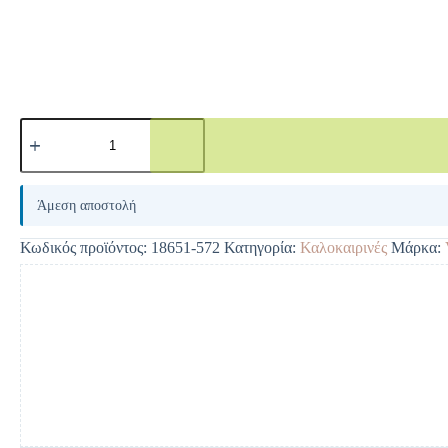
A
l
Άμεση αποστολή
t
e
Κωδικός προϊόντος:
18651-572
Κατηγορία:
Καλοκαιρινές
Μάρκα:
r
n
a
t
i
v
e
: