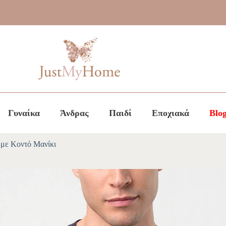
Γυναίκα
Άνδρας
Παιδί
Εποχιακά
Blo
με Κοντό Μανίκι