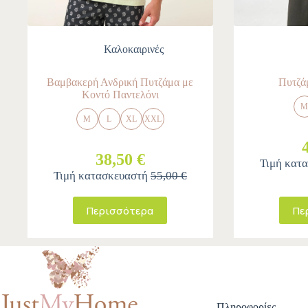
Καλοκαιρινές
Βαμβακερή Ανδρική Πυτζάμα με
Πυτζά
Κοντό Παντελόνι
M
L
XL
XXL
38,50 €
Τιμή κατ
Τιμή κατασκευαστή
55,00 €
Περισσότερα
Πε
Πληροφορίες