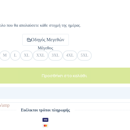
ολο που θα απολαύσετε κάθε στιγμή της ημέρας.
Οδηγός Μεγεθών
Μέγεθος
M
L
XL
XXL
3XL
4XL
5XL
Προσθήκη στο καλάθι
Vamp
Ευέλικτοι τρόποι πληρωμής