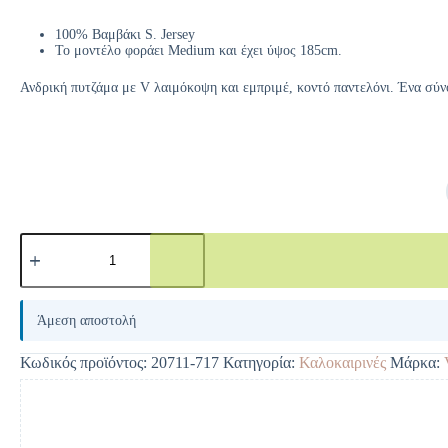
100% Βαμβάκι S. Jersey
Το μοντέλο φοράει Medium και έχει ύψος 185cm.
Ανδρική πυτζάμα με V λαιμόκοψη και εμπριμέ, κοντό παντελόνι. Ένα σύν
A
l
Άμεση αποστολή
t
e
Κωδικός προϊόντος:
20711-717
Κατηγορία:
Καλοκαιρινές
Μάρκα:
r
n
a
t
i