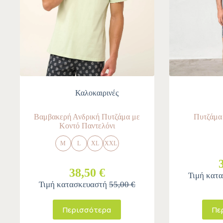
Καλοκαιρινές
Βαμβακερή Ανδρική Πυτζάμα με
Πυτζάμα
Κοντό Παντελόνι
M
L
XL
XXL
38,50 €
Τιμή κατ
Τιμή κατασκευαστή
55,00 €
Περισσότερα
Πε