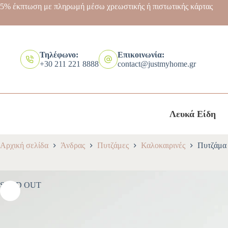
5% έκπτωση με πληρωμή μέσω χρεωστικής ή πιστωτικής κάρτας
Τηλέφωνο:
Επικοινωνία:
+30 211 221 8888
contact@justmyhome.gr
Λευκά Είδη
Αρχική σελίδα
Άνδρας
Πυτζάμες
Καλοκαιρινές
Πυτζάμα 
SOLD OUT