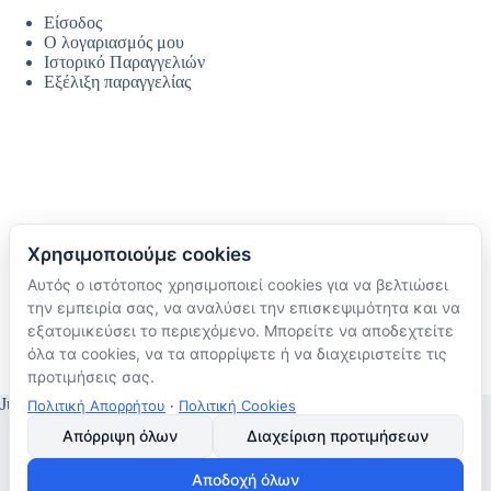
Είσοδος
Ο λογαριασμός μου
Ιστορικό Παραγγελιών
Εξέλιξη παραγγελίας
Χρησιμοποιούμε cookies
Αυτός ο ιστότοπος χρησιμοποιεί cookies για να βελτιώσει
Ακολουθήστε μας
την εμπειρία σας, να αναλύσει την επισκεψιμότητα και να
TikTok
εξατομικεύσει το περιεχόμενο. Μπορείτε να αποδεχτείτε
Instagram
όλα τα cookies, να τα απορρίψετε ή να διαχειριστείτε τις
Facebook
προτιμήσεις σας.
JustMyHome © Copyright 2026
Πολιτική Απορρήτου
·
Πολιτική Cookies
Απόρριψη όλων
Διαχείριση προτιμήσεων
Αποδοχή όλων