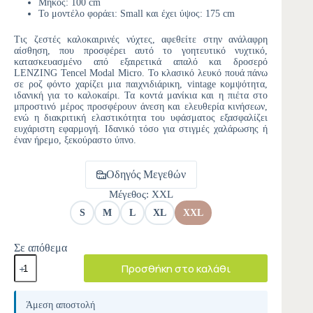
Μήκος: 100 cm
Το μοντέλο φοράει: Small και έχει ύψος: 175 cm
Τις ζεστές καλοκαιρινές νύχτες, αφεθείτε στην ανάλαφρη
αίσθηση, που προσφέρει αυτό το γοητευτικό νυχτικό,
κατασκευασμένο από εξαιρετικά απαλό και δροσερό
LENZING Tencel Modal Micro. Το κλασικό λευκό πουά πάνω
σε ροζ φόντο χαρίζει μια παιχνιδιάρικη, vintage κομψότητα,
ιδανική για το καλοκαίρι. Τα κοντά μανίκια και η πιέτα στο
μπροστινό μέρος προσφέρουν άνεση και ελευθερία κινήσεων,
ενώ η διακριτική ελαστικότητα του υφάσματος εξασφαλίζει
ευχάριστη εφαρμογή. Ιδανικό τόσο για στιγμές χαλάρωσης ή
έναν ήρεμο, ξεκούραστο ύπνο.
Οδηγός Μεγεθών
Μέγεθος
: XXL
S
M
L
XL
XXL
Σε απόθεμα
Προσθήκη στο καλάθι
A
l
Άμεση αποστολή