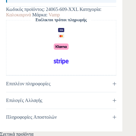
t
e
Κωδικός προϊόντος:
24065-609-XXL
Κατηγορία:
r
Καλοκαιρινά
Μάρκα:
Vamp
n
Ευέλικτοι τρόποι πληρωμής
a
t
i
v
e
:
Επιπλέον πληροφορίες
Επιλογές Αλλαγής
Πληροφορίες Αποστολών
Σχετικά προϊόντα