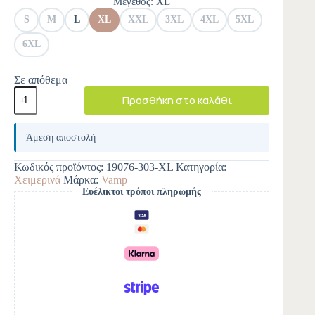
Μέγεθος
: XL
S
M
L
XL
XXL
3XL
4XL
5XL
6XL
Σε απόθεμα
Προσθήκη στο καλάθι
A
l
Άμεση αποστολή
t
e
Κωδικός προϊόντος:
19076-303-XL
Κατηγορία:
r
Χειμερινά
Μάρκα:
Vamp
n
Ευέλικτοι τρόποι πληρωμής
a
t
i
v
e
: