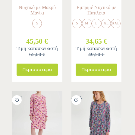
Νυχτικό με Μακρύ
Εμπριμέ Νυχτικό με
Μανίκι
Πατιλέτα
S
S
M
L
XL
XXL
45,50 €
34,65 €
Τιμή κατασκευαστή
Τιμή κατασκευαστή
65,00 €
49,50 €
Περισσότερα
Περισσότερα
-30%
-30%