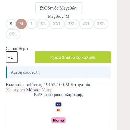
Οδηγός Μεγεθών
Μέγεθος
: M
S
M
L
XL
XXL
3XL
4XL
5XL
6XL
Σε απόθεμα
Προσθήκη στο καλάθι
A
l
Άμεση αποστολή
t
e
Κωδικός προϊόντος:
19152-100-M
Κατηγορία:
r
Χειμερινά
Μάρκα:
Vamp
n
Ευέλικτοι τρόποι πληρωμής
a
t
i
v
e
: