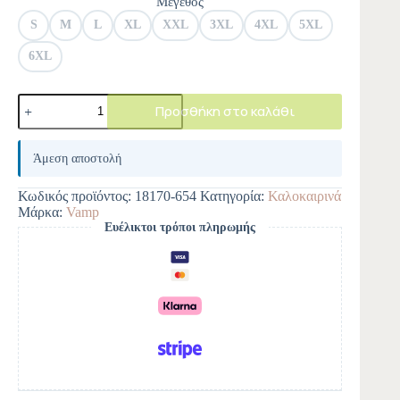
Μέγεθος
S
M
L
XL
XXL
3XL
4XL
5XL
6XL
Προσθήκη στο καλάθι
A
l
Άμεση αποστολή
t
e
Κωδικός προϊόντος:
18170-654
Κατηγορία:
Καλοκαιρινά
r
Μάρκα:
Vamp
n
Ευέλικτοι τρόποι πληρωμής
a
t
i
v
e
: