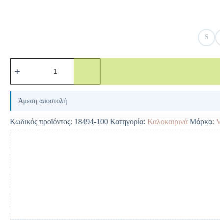
S
A
l
Άμεση αποστολή
t
e
Κωδικός προϊόντος:
18494-100
Κατηγορία:
Καλοκαιρινά
Μάρκα:
r
n
a
t
i
v
e
: