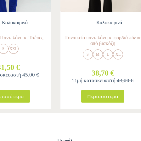
Καλοκαιρινά
Καλοκαιρινά
Παντελόνι με Τσέπες
Γυναικείο παντελόνι με φαρδιά πόδια
από βισκόζη
S
XXL
S
M
L
XL
31,50 €
38,70 €
ασκευαστή
45,00 €
Τιμή κατασκευαστή
43,00 €
ρισσότερα
Περισσότερα
Προφίλ