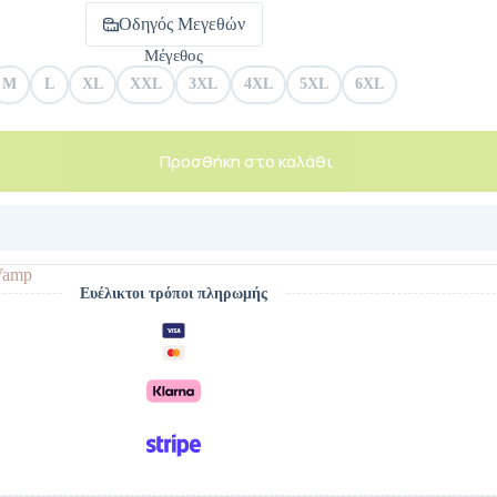
Οδηγός Μεγεθών
Μέγεθος
M
L
XL
XXL
3XL
4XL
5XL
6XL
Προσθήκη στο καλάθι
Vamp
Ευέλικτοι τρόποι πληρωμής