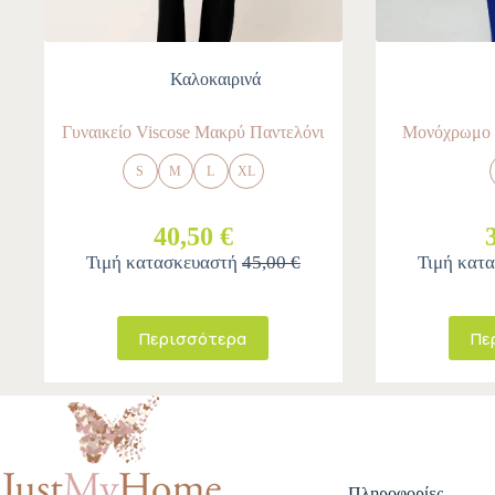
Καλοκαιρινά
Γυναικείο Viscose Μακρύ Παντελόνι
Μονόχρωμο 
S
M
L
XL
40,50 €
Τιμή κατασκευαστή
45,00 €
Τιμή κατ
Περισσότερα
Πε
Πληροφορίες