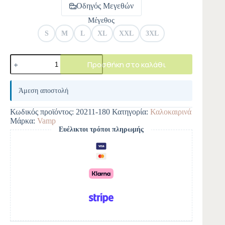
Οδηγός Μεγεθών
Μέγεθος
S
M
L
XL
XXL
3XL
Προσθήκη στο καλάθι
A
l
Άμεση αποστολή
t
e
Κωδικός προϊόντος:
20211-180
Κατηγορία:
Καλοκαιρινά
r
Μάρκα:
Vamp
n
Ευέλικτοι τρόποι πληρωμής
a
t
i
v
e
: