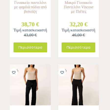
Γυναικείο παντελόνι
Μακρύ Γυναικείο
με φαρδιά πόδια από
Παντελόνι Viscose
βισκόζη
με Πιέτες
38,70 €
32,20 €
Τιμή κατασκευαστή
Τιμή κατασκευαστή
43,00 €
46,00 €
Περισσότερα
Περισσότερα
-10%
-10%