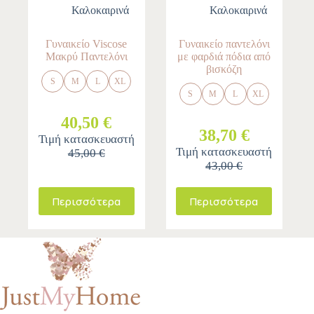
Καλοκαιρινά
Καλοκαιρινά
Γυναικείο Viscose
Γυναικείο παντελόνι
Μακρύ Παντελόνι
με φαρδιά πόδια από
βισκόζη
S
M
L
XL
S
M
L
XL
40,50 €
38,70 €
Τιμή κατασκευαστή
Τιμή κατασκευαστή
45,00 €
43,00 €
Περισσότερα
Περισσότερα