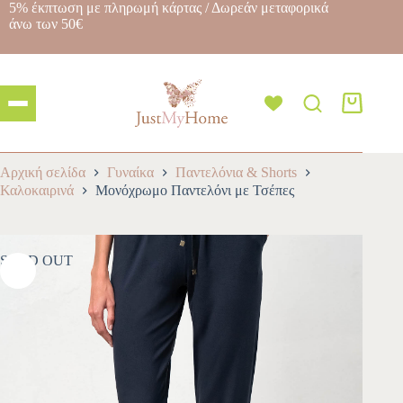
5% έκπτωση με πληρωμή κάρτας / Δωρεάν μεταφορικά
άνω των 50€
Αρχική σελίδα
Γυναίκα
Παντελόνια & Shorts
Καλοκαιρινά
Μονόχρωμο Παντελόνι με Τσέπες
SOLD OUT