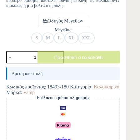
δροσερό ύφασμα, αποτελεί ιδανική επιλογή τις καλοκαιρινές
διακοπές ή μια βόλτα στη πόλη.
Οδηγός Μεγεθών
Μέγεθος
S
M
L
XL
XXL
Προσθήκη στο καλάθι
A
l
Άμεση αποστολή
t
e
Κωδικός προϊόντος:
18493-180
Κατηγορία:
Καλοκαιρινά
r
Μάρκα:
Vamp
n
Ευέλικτοι τρόποι πληρωμής
a
t
i
v
e
: