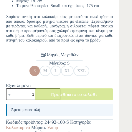
Μήκος: 130 cm
Το μοντέλο φοράει: Small και έχει ύψος: 175 cm
Χαρίστε άνεση στο καλοκαίρι σας με αυτό το maxi φόρεμα
από απαλό, δροσερό μείγμα viscose με elastane. Σχεδιασμένο
με τιράντες και καθαρή, μονόχρωμη σιλουέτα, πέφτει φυσικά
στο σώμα προσφέροντάς σας χαλαρή εφαρμογή. και κίνηση σε
κάθε βήμα. Καθημερινό και διαχρονικό, είναι ιδανικό για κάθε
στιγμή του καλοκαιριού, από το πρωί ως αργά το βράδυ.
Οδηγός Μεγεθών
Μέγεθος
: S
S
M
L
XL
XXL
Εξαντλημένο
Προσθήκη στο καλάθι
A
l
Άμεση αποστολή
t
e
Κωδικός προϊόντος:
24492-100-S
Κατηγορία:
r
Καλοκαιρινά
Μάρκα:
Vamp
n