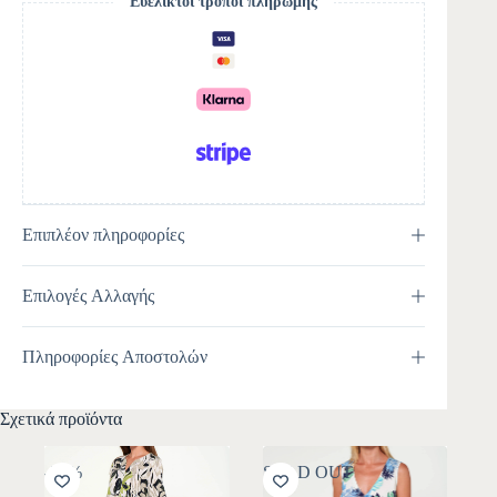
Ευέλικτοι τρόποι πληρωμής
a
t
i
v
e
:
Επιπλέον πληροφορίες
Επιλογές Αλλαγής
Πληροφορίες Αποστολών
Σχετικά προϊόντα
-30%
SOLD OUT