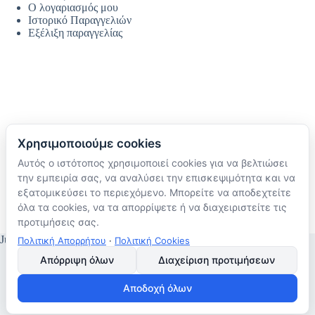
Ο λογαριασμός μου
Ιστορικό Παραγγελιών
Εξέλιξη παραγγελίας
Χρησιμοποιούμε cookies
Αυτός ο ιστότοπος χρησιμοποιεί cookies για να βελτιώσει
Ακολουθήστε μας
την εμπειρία σας, να αναλύσει την επισκεψιμότητα και να
TikTok
εξατομικεύσει το περιεχόμενο. Μπορείτε να αποδεχτείτε
Instagram
όλα τα cookies, να τα απορρίψετε ή να διαχειριστείτε τις
Facebook
προτιμήσεις σας.
JustMyHome © Copyright 2026
Πολιτική Απορρήτου
·
Πολιτική Cookies
Απόρριψη όλων
Διαχείριση προτιμήσεων
Αποδοχή όλων