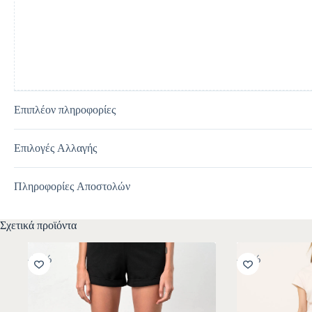
i
v
e
:
Επιπλέον πληροφορίες
Επιλογές Αλλαγής
Πληροφορίες Αποστολών
Σχετικά προϊόντα
-30%
-10%