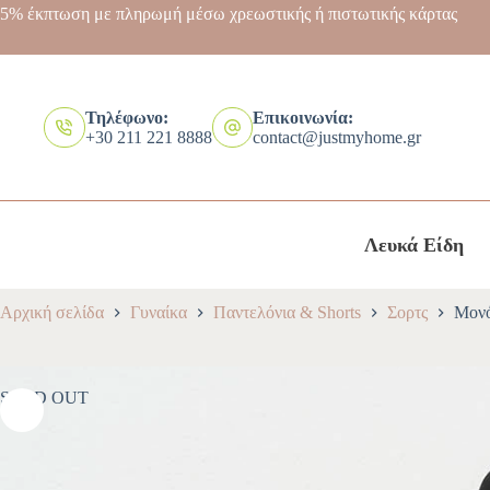
5% έκπτωση με πληρωμή μέσω χρεωστικής ή πιστωτικής κάρτας
Τηλέφωνο:
Επικοινωνία:
+30 211 221 8888
contact@justmyhome.gr
Λευκά Είδη
Αρχική σελίδα
Γυναίκα
Παντελόνια & Shorts
Σορτς
Μονό
SOLD OUT