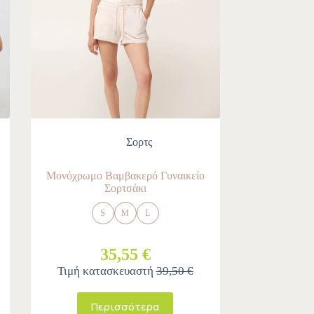
Σορτς
Μονόχρωμο Βαμβακερό Γυναικείο
Σορτσάκι
S
M
L
35,55 €
Τιμή κατασκευαστή
39,50 €
Περισσότερα