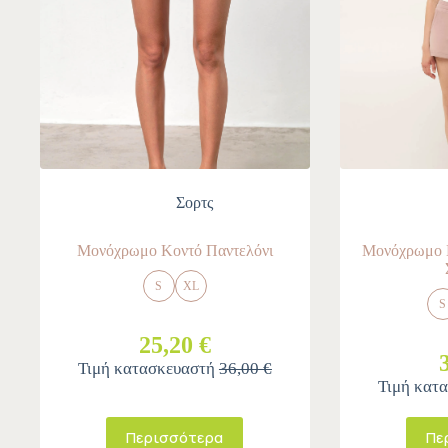
Σορτς
Μονόχρωμο Κοντό Παντελόνι
Μονόχρωμο Β
S
XL
S
25,20 €
Τιμή κατασκευαστή
36,00 €
Τιμή κατ
Περισσότερα
Πε