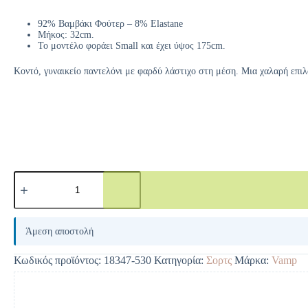
92% Βαμβάκι Φούτερ – 8% Elastane
Μήκος: 32cm.
Το μοντέλο φοράει Small και έχει ύψος 175cm.
Κοντό, γυναικείο παντελόνι με φαρδύ λάστιχο στη μέση. Μια χαλαρή επιλο
A
l
Άμεση αποστολή
t
e
Κωδικός προϊόντος:
18347-530
Κατηγορία:
Σορτς
Μάρκα:
Vamp
r
n
a
t