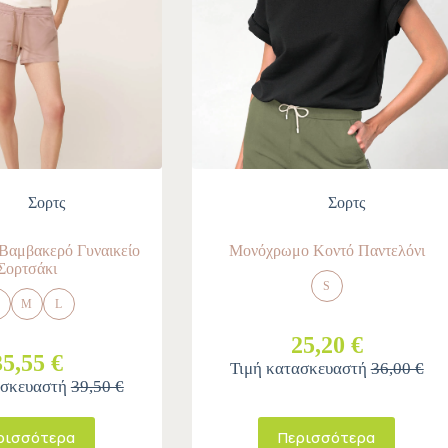
Σορτς
Σορτς
αμβακερό Γυναικείο
Μονόχρωμο Κοντό Παντελόνι
Σορτσάκι
S
M
L
25,20 €
35,55 €
Τιμή κατασκευαστή
36,00 €
ασκευαστή
39,50 €
ρισσότερα
Περισσότερα