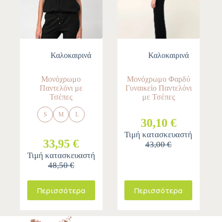
Καλοκαιρινά
Καλοκαιρινά
Μονόχρωμο
Μονόχρωμο Φαρδύ
Παντελόνι με
Γυναικείο Παντελόνι
Τσέπες
με Τσέπες
S
M
L
30,10 €
Τιμή κατασκευαστή
33,95 €
43,00 €
Τιμή κατασκευαστή
48,50 €
Περισσότερα
Περισσότερα