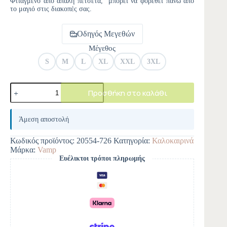
Φτιαγμένο από απαλή πετσέτα, μπορεί να φορεθεί πάνω από
το μαγιό στις διακοπές σας.
Οδηγός Μεγεθών
Μέγεθος
S
M
L
XL
XXL
3XL
Προσθήκη στο καλάθι
A
l
Άμεση αποστολή
t
e
Κωδικός προϊόντος:
20554-726
Κατηγορία:
Καλοκαιρινά
r
Μάρκα:
Vamp
n
Ευέλικτοι τρόποι πληρωμής
a
t
i
v
e
: