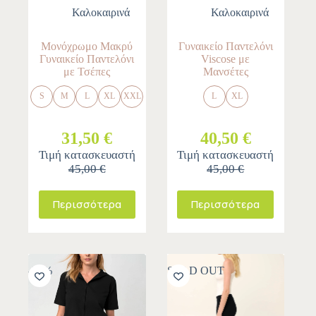
Καλοκαιρινά
Καλοκαιρινά
Μονόχρωμο Μακρύ
Γυναικείο Παντελόνι
Γυναικείο Παντελόνι
Viscose με
με Τσέπες
Μανσέτες
S
M
L
XL
XXL
L
XL
31,50 €
40,50 €
Τιμή κατασκευαστή
Τιμή κατασκευαστή
45,00 €
45,00 €
Περισσότερα
Περισσότερα
-30%
SOLD OUT