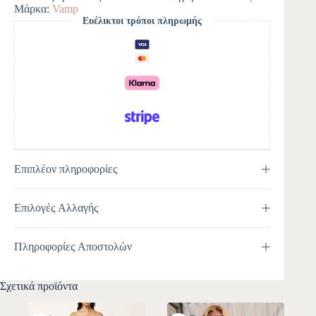
r
Μάρκα:
Vamp
n
Ευέλικτοι τρόποι πληρωμής
a
t
i
v
e
:
Επιπλέον πληροφορίες
Επιλογές Αλλαγής
Πληροφορίες Αποστολών
Σχετικά προϊόντα