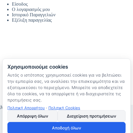
Είσοδος
Ο λογαριασμός μου
Ιστορικό Παραγγελιών
Εξέλιξη παραγγελίας
Χρησιμοποιούμε cookies
Αυτός ο ιστότοπος χρησιμοποιεί cookies για να βελτιώσει
Ακολουθήστε μας
την εμπειρία σας, να αναλύσει την επισκεψιμότητα και να
TikTok
εξατομικεύσει το περιεχόμενο. Μπορείτε να αποδεχτείτε
Instagram
όλα τα cookies, να τα απορρίψετε ή να διαχειριστείτε τις
Facebook
προτιμήσεις σας.
JustMyHome © Copyright 2026
Πολιτική Απορρήτου
·
Πολιτική Cookies
Απόρριψη όλων
Διαχείριση προτιμήσεων
Αποδοχή όλων