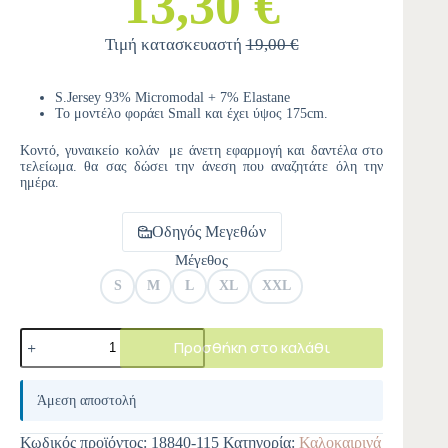
13,30 €
Τιμή κατασκευαστή
19,00 €
S.Jersey 93% Micromodal + 7% Elastane
Το μοντέλο φοράει Small και έχει ύψος 175cm.
Κοντό, γυναικείο κολάν με άνετη εφαρμογή και δαντέλα στο
τελείωμα. θα σας δώσει την άνεση που αναζητάτε όλη την
ημέρα.
Οδηγός Μεγεθών
Μέγεθος
S
M
L
XL
XXL
Προσθήκη στο καλάθι
A
l
Άμεση αποστολή
t
e
Κωδικός προϊόντος:
18840-115
Κατηγορία:
Καλοκαιρινά