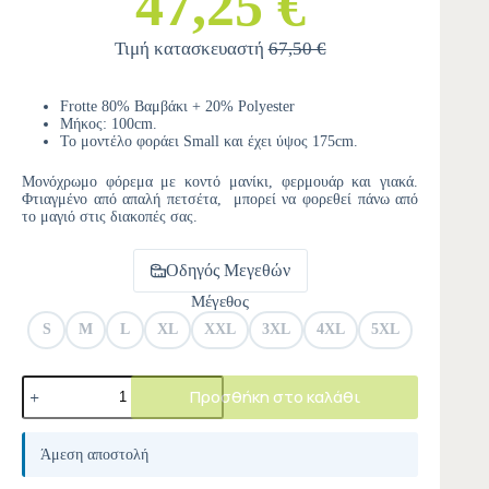
47,25 €
Τιμή κατασκευαστή
67,50 €
Frotte 80% Βαμβάκι + 20% Polyester
Μήκος: 100cm.
Το μοντέλο φοράει Small και έχει ύψος 175cm.
Μονόχρωμο φόρεμα με κοντό μανίκι, φερμουάρ και γιακά.
Φτιαγμένο από απαλή πετσέτα, μπορεί να φορεθεί πάνω από
το μαγιό στις διακοπές σας.
Οδηγός Μεγεθών
Μέγεθος
S
M
L
XL
XXL
3XL
4XL
5XL
Προσθήκη στο καλάθι
A
l
Άμεση αποστολή
t
e