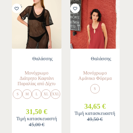
-30%
-30%
Θαλάσσης
Θαλάσσης
Μονόχρωμο
Μονόχρωμο
Διάτρητο Καφτάνι
Αμάνικο Φόρεμα
Παραλίας από Δίχτυ
S
S
M
L
XL
XXL
34,65 €
31,50 €
Τιμή κατασκευαστή
Τιμή κατασκευαστή
49,50 €
45,00 €