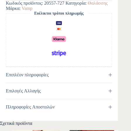
Κωδικός προϊόντος:
20557-727
Κατηγορία:
Θαλάσσης
r
Μάρκα:
Vamp
n
Ευέλικτοι τρόποι πληρωμής
a
t
i
v
e
:
Επιπλέον πληροφορίες
Επιλογές Αλλαγής
Πληροφορίες Αποστολών
Σχετικά προϊόντα