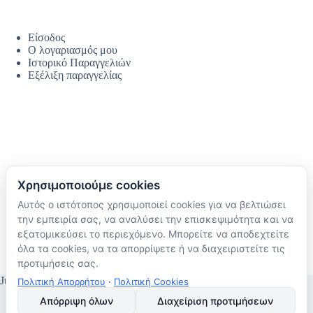
Είσοδος
Ο λογαριασμός μου
Ιστορικό Παραγγελιών
Εξέλιξη παραγγελίας
Χρησιμοποιούμε cookies
Αυτός ο ιστότοπος χρησιμοποιεί cookies για να βελτιώσει
Ακολουθήστε μας
την εμπειρία σας, να αναλύσει την επισκεψιμότητα και να
TikTok
εξατομικεύσει το περιεχόμενο. Μπορείτε να αποδεχτείτε
Instagram
όλα τα cookies, να τα απορρίψετε ή να διαχειριστείτε τις
Facebook
προτιμήσεις σας.
JustMyHome © Copyright 2026
Πολιτική Απορρήτου
·
Πολιτική Cookies
Απόρριψη όλων
Διαχείριση προτιμήσεων