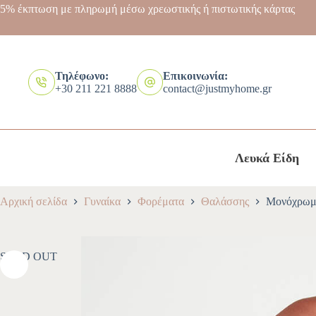
5% έκπτωση με πληρωμή μέσω χρεωστικής ή πιστωτικής κάρτας
Τηλέφωνο:
Επικοινωνία:
+30 211 221 8888
contact@justmyhome.gr
Λευκά Είδη
Αρχική σελίδα
Γυναίκα
Φορέματα
Θαλάσσης
Μονόχρωμο
SOLD OUT