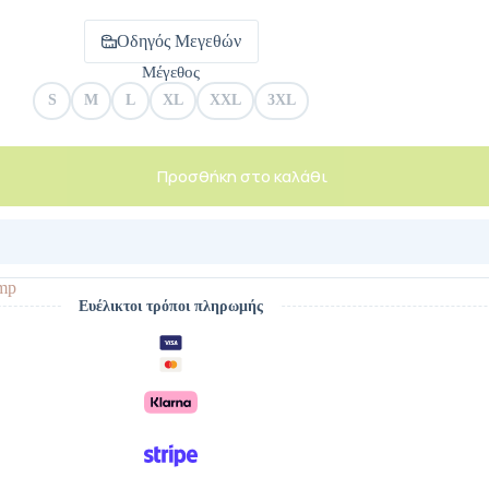
Οδηγός Μεγεθών
Μέγεθος
S
M
L
XL
XXL
3XL
Προσθήκη στο καλάθι
mp
Ευέλικτοι τρόποι πληρωμής