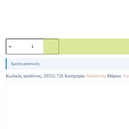
A
l
Άμεση αποστολή
t
e
Κωδικός προϊόντος:
20552-726
Κατηγορία:
Θαλάσσης
Μάρκα:
Va
r
n
a
t
i
v
e
: