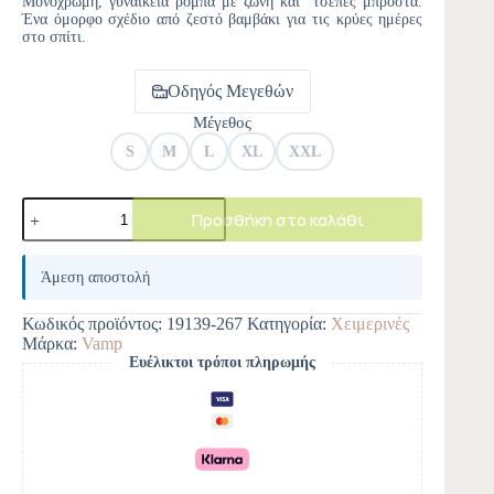
Μονόχρωμη, γυναικεία ρόμπα με ζώνη και τσέπες μπροστά.
Ένα όμορφο σχέδιο από ζεστό βαμβάκι για τις κρύες ημέρες
στο σπίτι.
Οδηγός Μεγεθών
Μέγεθος
S
M
L
XL
XXL
Προσθήκη στο καλάθι
A
l
Άμεση αποστολή
t
e
Κωδικός προϊόντος:
19139-267
Κατηγορία:
Χειμερινές
r
Μάρκα:
Vamp
n
Ευέλικτοι τρόποι πληρωμής
a
t
i
v
e
: