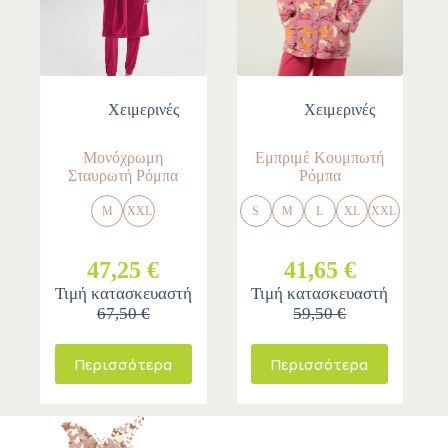
Χειμερινές
Χειμερινές
Μονόχρωμη
Εμπριμέ Κουμπωτή
Σταυρωτή Ρόμπα
Ρόμπα
M
XXL
S
M
L
XL
XXL
47,25 €
41,65 €
Τιμή κατασκευαστή
Τιμή κατασκευαστή
67,50 €
59,50 €
Περισσότερα
Περισσότερα