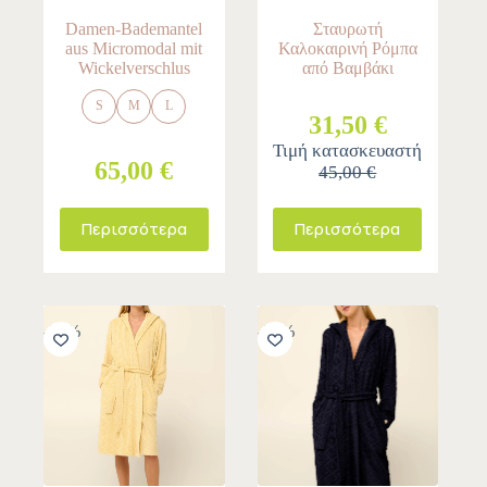
Damen-Bademantel
Σταυρωτή
aus Micromodal mit
Καλοκαιρινή Ρόμπα
Wickelverschlus
από Βαμβάκι
S
M
L
31,50 €
Τιμή κατασκευαστή
65,00 €
45,00 €
Περισσότερα
Περισσότερα
-30%
-30%