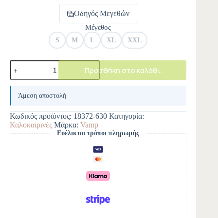
Οδηγός Μεγεθών
Μέγεθος
S
M
L
XL
XXL
Προσθήκη στο καλάθι
A
l
Άμεση αποστολή
t
e
Κωδικός προϊόντος:
18372-630
Κατηγορία:
r
Καλοκαιρινές
Μάρκα:
Vamp
n
Ευέλικτοι τρόποι πληρωμής
a
t
i
v
e
: