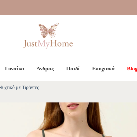
Γυναίκα
Άνδρας
Παιδί
Εποχιακά
Blo
υχτικό με Τιράντες