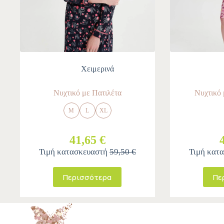
Χειμερινά
Νυχτικό με Πατιλέτα
Νυχτικό
M
L
XL
41,65 €
Τιμή κατασκευαστή
59,50 €
Τιμή κατ
Περισσότερα
Πε