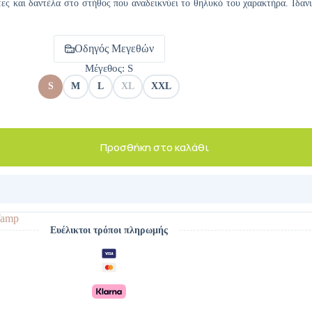
ες και δαντέλα στο στήθος που αναδεικνύει το θηλυκό του χαρακτήρα. Ιδανι
Οδηγός Μεγεθών
Μέγεθος
: S
S
M
L
XL
XXL
Προσθήκη στο καλάθι
amp
Ευέλικτοι τρόποι πληρωμής