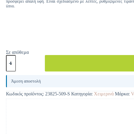
προσφέρει απαλή υφή. Είναι σχεδιασμένο με λεπτές, ρυθμιζόμενες τιράντ
ύπνο.
Σε απόθεμα
A
l
Άμεση αποστολή
t
e
Κωδικός προϊόντος:
23825-509-S
Κατηγορία:
Χειμερινά
Μάρκα:
V
r
n
a
t
i
v
e
: