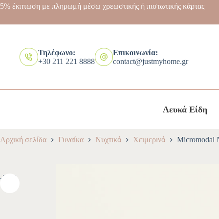
5% έκπτωση με πληρωμή μέσω χρεωστικής ή πιστωτικής κάρτας
Τηλέφωνο:
Επικοινωνία:
+30 211 221 8888
contact@justmyhome.gr
Λευκά Είδη
Αρχική σελίδα
Γυναίκα
Νυχτικά
Χειμερινά
Micromodal Ν
-30%