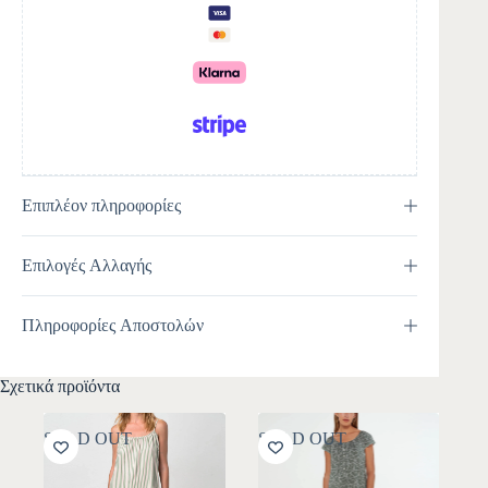
t
i
v
e
:
Επιπλέον πληροφορίες
Επιλογές Αλλαγής
Πληροφορίες Αποστολών
Σχετικά προϊόντα
SOLD OUT
SOLD OUT