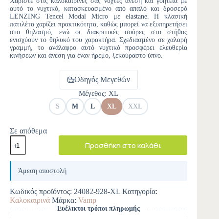
Χαρίστε στις καλοκαιρινές σας νύχτες άνεση και γοητεία με
αυτό το νυχτικό, κατασκευασμένο από απαλό και δροσερό
LENZING Tencel Modal Micro με elastane. Η κλασική
πατιλέτα χαρίζει πρακτικότητα, καθώς μπορεί να εξυπηρετήσει
στο θηλασμό, ενώ οι διακριτικές σούρες στο στήθος
ενισχύουν το θηλυκό του χαρακτήρα. Σχεδιασμένο σε χαλαρή
γραμμή, το ανάλαφρο αυτό νυχτικό προσφέρει ελευθερία
κινήσεων και άνεση για έναν ήρεμο, ξεκούραστο ύπνο.
Οδηγός Μεγεθών
Μέγεθος
: XL
S
M
L
XL
XXL
Σε απόθεμα
Προσθήκη στο καλάθι
A
l
Άμεση αποστολή
t
e
Κωδικός προϊόντος:
24082-928-XL
Κατηγορία:
r
Καλοκαιρινά
Μάρκα:
Vamp
n
Ευέλικτοι τρόποι πληρωμής
a