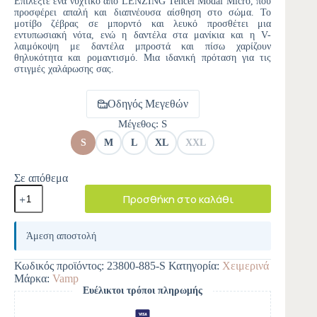
Επιλέξτε ένα νυχτικό από LENZING Tencel Modal Micro, που
προσφέρει απαλή και διαπνέουσα αίσθηση στο σώμα. Το
μοτίβο ζέβρας σε μπορντό και λευκό προσθέτει μια
εντυπωσιακή νότα, ενώ η δαντέλα στα μανίκια και η V-
λαιμόκοψη με δαντέλα μπροστά και πίσω χαρίζουν
θηλυκότητα και ρομαντισμό. Μια ιδανική πρόταση για τις
στιγμές χαλάρωσης σας.
Οδηγός Μεγεθών
Μέγεθος
: S
S
M
L
XL
XXL
Σε απόθεμα
Προσθήκη στο καλάθι
A
l
Άμεση αποστολή
t
e
Κωδικός προϊόντος:
23800-885-S
Κατηγορία:
Χειμερινά
r
Μάρκα:
Vamp
n
Ευέλικτοι τρόποι πληρωμής
a
t