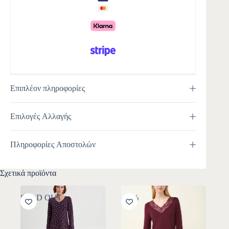
i
v
e
:
Επιπλέον πληροφορίες
Επιλογές Αλλαγής
Πληροφορίες Αποστολών
Σχετικά προϊόντα
SOLD OUT
-30%