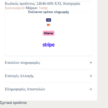
e
Κωδικός προϊόντος:
24046-609-XXL
Κατηγορία:
r
Καλοκαιρινά
Μάρκα:
Vamp
n
Ευέλικτοι τρόποι πληρωμής
a
t
i
v
e
:
Επιπλέον πληροφορίες
Επιλογές Αλλαγής
Πληροφορίες Αποστολών
Σχετικά προϊόντα