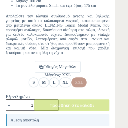
Μήκος: 100 cm
Το μοντέλο φοράει: Small και έχει ύψος: 175 cm
Απολαύστε τον ιδανικό συνδυασμό άνεσης και θηλυκής
γοητείας με αυτό το καλοκαιρινό νυχτικό, κατασκευασμένο
από μεταξένια απαλό LENZING Tencel Modal Micro, που
προσφέρει ανάλαφρη, διαπνέουσα αίσθηση στο σώμα, ιδανική
για ζεστές καλοκαιρινές νύχτες. Διακοσμημένο με vintage
φλοράλ μοτίβο, λεπτομέρειες από σιφόν στα μανίκια και
διακριτικές σούρες στο στήθος που προσθέτουν μια ρομαντική
και κομψή νότα. ΜΙα διαχρονική επιλογή που χαρίζει
ξεκούραση και άνεση όλη τη νύχτα.
Οδηγός Μεγεθών
Μέγεθος
: XXL
S
M
L
XL
XXL
Εξαντλημένο
Προσθήκη στο καλάθι
A
l
Άμεση αποστολή
t