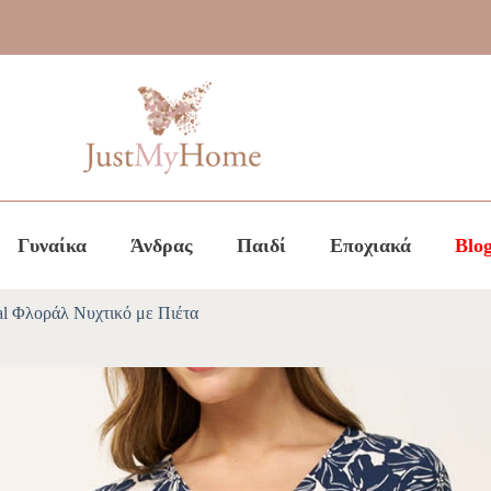
Γυναίκα
Άνδρας
Παιδί
Εποχιακά
Blo
l Φλοράλ Νυχτικό με Πιέτα