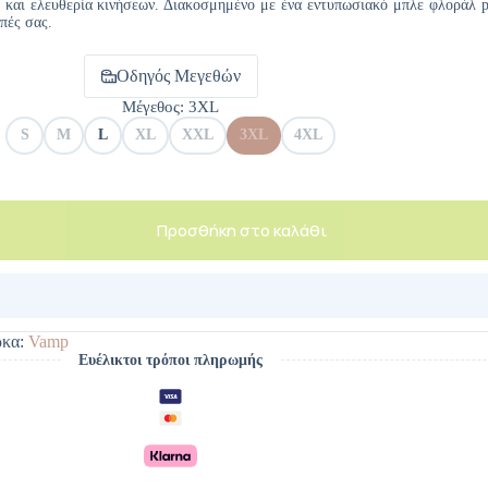
και ελευθερία κινήσεων. Διακοσμημένο με ένα εντυπωσιακό μπλε φλοράλ pri
πές σας.
Οδηγός Μεγεθών
Μέγεθος
: 3XL
S
M
L
XL
XXL
3XL
4XL
Προσθήκη στο καλάθι
κα:
Vamp
Ευέλικτοι τρόποι πληρωμής