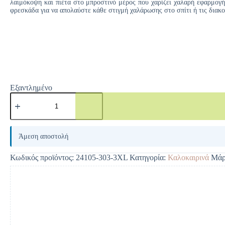
λαιμόκοψη και πιέτα στο μπροστινό μέρος που χαρίζει χαλαρή εφαρμογή 
φρεσκάδα για να απολαύστε κάθε στιγμή χαλάρωσης στο σπίτι ή τις διακο
Εξαντλημένο
A
l
Άμεση αποστολή
t
e
Κωδικός προϊόντος:
24105-303-3XL
Κατηγορία:
Καλοκαιρινά
Μάρ
r
n
a
t
i
v
e
: