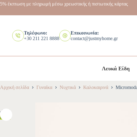
5% έκπτωση με πληρωμή μέσω χρεωστικής ή πιστωτικής κάρτας
Τηλέφωνο:
Επικοινωνία:
+30 211 221 8888
contact@justmyhome.gr
Λευκά Είδη
Αρχική σελίδα
Γυναίκα
Νυχτικά
Καλοκαιρινά
Micromoda
-10%
HOT