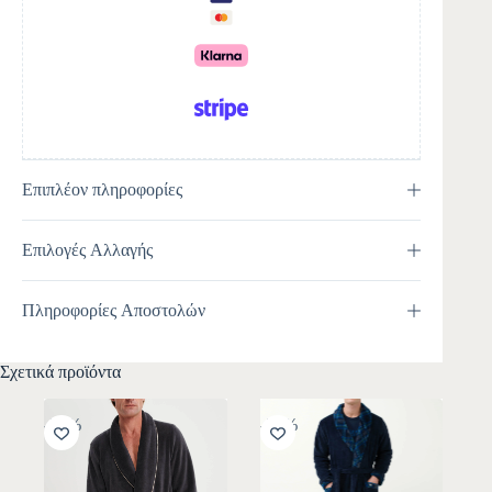
i
v
e
:
Επιπλέον πληροφορίες
Επιλογές Αλλαγής
Πληροφορίες Αποστολών
Σχετικά προϊόντα
-30%
-30%