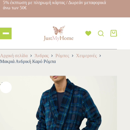
5% έκπτωση με πληρωμή κάρτας / Δωρεάν μεταφορικά
άνω των 50€
Αρχική σελίδα
Άνδρας
Ρόμπες
Χειμερινές
Μακριά Ανδρική Καρό Ρόμπα
-30%