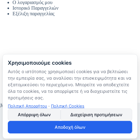
Ο λογαριασμός μου
Ιστορικό Παραγγελιών
Εξέλιξη παραγγελίας
Χρησιμοποιούμε cookies
Αυτός ο ιστότοπος χρησιμοποιεί cookies για να βελτιώσει
Ακολουθήστε μας
την εμπειρία σας, να αναλύσει την επισκεψιμότητα και να
TikTok
εξατομικεύσει το περιεχόμενο. Μπορείτε να αποδεχτείτε
Instagram
όλα τα cookies, να τα απορρίψετε ή να διαχειριστείτε τις
Facebook
προτιμήσεις σας.
JustMyHome © Copyright 2026
Πολιτική Απορρήτου
·
Πολιτική Cookies
Απόρριψη όλων
Διαχείριση προτιμήσεων
Αποδοχή όλων