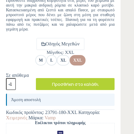
Προσθέστε διαχρονική κομψότητα στις μέρες του χειμώνα με
αυτή την μακριά ανδρική ρόμπα σε κλασικό καρό μοτίβο.
Κατασκευασμένη από ζεστό και απαλό fleece, με σταυρωτό
μπροστινό μέρος που δένει με ζώνη στη μέση για σταθερή
εφαρμογή και πρακτικές τσέπες. Ιδανική για να τη φορέσετε
πάνω από τις πυτζάμες και να χαλαρώσετε μετά από μια
γεμάτη μέρα.
Οδηγός Μεγεθών
Μέγεθος
: XXL
M
L
XL
XXL
Σε απόθεμα
Προσθήκη στο καλάθι
A
l
Άμεση αποστολή
t
e
Κωδικός προϊόντος:
23791-180-XXL
Κατηγορία:
r
Χειμερινές
Μάρκα:
Vamp
n
Ευέλικτοι τρόποι πληρωμής
a
t