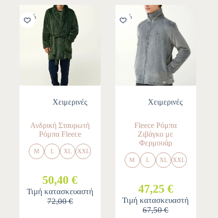
-30%
-30%
Χειμερινές
Χειμερινές
Ανδρική Σταυρωτή
Fleece Ρόμπα
Ρόμπα Fleece
Ζιβάγκο με
Φερμουάρ
M
L
XL
XXL
M
L
XL
XXL
50,40 €
47,25 €
Τιμή κατασκευαστή
Τιμή κατασκευαστή
72,00 €
67,50 €