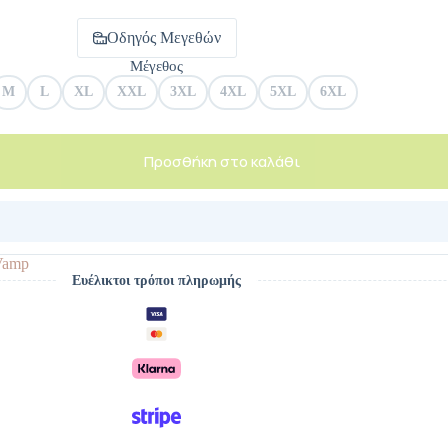
Οδηγός Μεγεθών
Μέγεθος
M
L
XL
XXL
3XL
4XL
5XL
6XL
Προσθήκη στο καλάθι
Vamp
Ευέλικτοι τρόποι πληρωμής