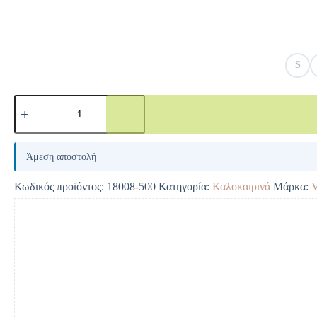
S
A
l
Άμεση αποστολή
t
e
Κωδικός προϊόντος:
18008-500
Κατηγορία:
Καλοκαιρινά
Μάρκα:
r
n
a
t
i
v
e
: