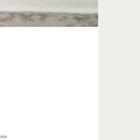
αίρι.