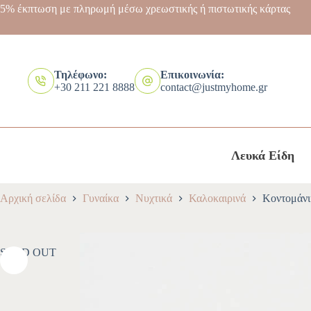
5% έκπτωση με πληρωμή μέσω χρεωστικής ή πιστωτικής κάρτας
Τηλέφωνο:
Επικοινωνία:
+30 211 221 8888
contact@justmyhome.gr
Λευκά Είδη
Αρχική σελίδα
Γυναίκα
Νυχτικά
Καλοκαιρινά
Κοντομάνι
SOLD OUT