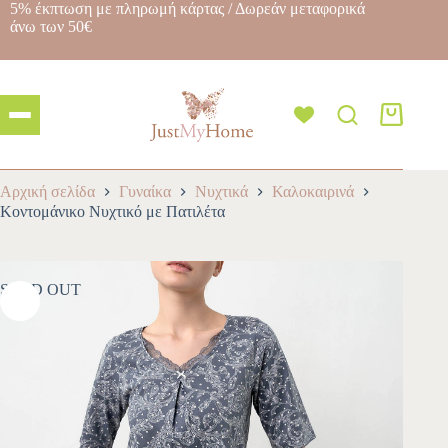
5% έκπτωση με πληρωμή κάρτας / Δωρεάν μεταφορικά
άνω των 50€
Αρχική σελίδα
Γυναίκα
Νυχτικά
Καλοκαιρινά
Κοντομάνικο Νυχτικό με Πατιλέτα
SOLD OUT