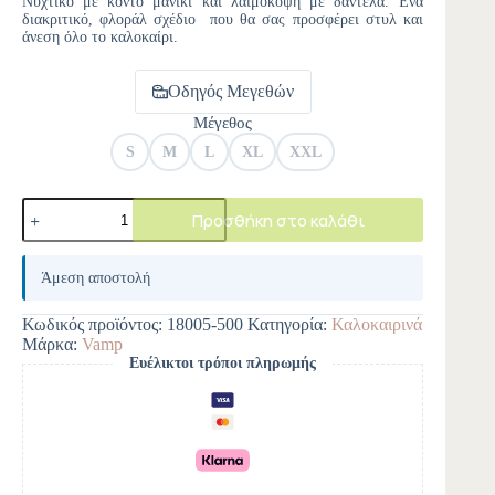
Νυχτικό με κοντό μανίκι και λαιμόκοψη με δαντέλα. Ένα
διακριτικό, φλοράλ σχέδιο που θα σας προσφέρει στυλ και
άνεση όλο το καλοκαίρι.
Οδηγός Μεγεθών
Μέγεθος
S
M
L
XL
XXL
Προσθήκη στο καλάθι
A
l
Άμεση αποστολή
t
e
Κωδικός προϊόντος:
18005-500
Κατηγορία:
Καλοκαιρινά
r
Μάρκα:
Vamp
n
Ευέλικτοι τρόποι πληρωμής
a
t
i
v
e
: