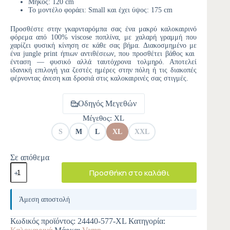
Μήκος: 120 cm
Το μοντέλο φοράει: Small και έχει ύψος: 175 cm
Προσθέστε στην γκαρνταρόμπα σας ένα μακρύ καλοκαιρινό
φόρεμα από 100% viscose ποπλίνα, με χαλαρή γραμμή που
χαρίζει φυσική κίνηση σε κάθε σας βήμα. Διακοσμημένο με
ένα jungle print ήπιων αντιθέσεων, που προσθέτει βάθος και
ένταση — φυσικό αλλά ταυτόχρονα τολμηρό. Αποτελεί
ιδανική επιλογή για ζεστές ημέρες στην πόλη ή τις διακοπές
φέρνοντας άνεση και δροσιά στις καλοκαιρινές σας στιγμές.
Οδηγός Μεγεθών
Μέγεθος
: XL
S
M
L
XL
XXL
Σε απόθεμα
Προσθήκη στο καλάθι
A
l
Άμεση αποστολή
t
e
Κωδικός προϊόντος:
24440-577-XL
Κατηγορία:
r