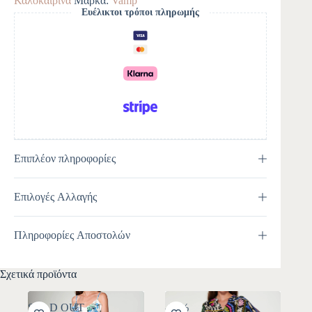
Καλοκαιρινά
Μάρκα:
Vamp
n
Ευέλικτοι τρόποι πληρωμής
a
t
i
v
e
:
Επιπλέον πληροφορίες
Επιλογές Αλλαγής
Πληροφορίες Αποστολών
Σχετικά προϊόντα
SOLD OUT
-30%