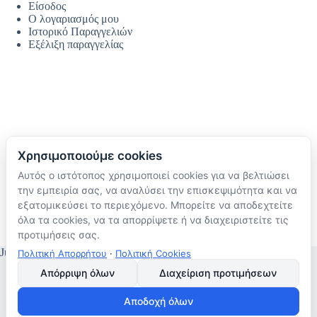
Είσοδος
Ο λογαριασμός μου
Ιστορικό Παραγγελιών
Εξέλιξη παραγγελίας
Χρησιμοποιούμε cookies
Αυτός ο ιστότοπος χρησιμοποιεί cookies για να βελτιώσει
Ακολουθήστε μας
την εμπειρία σας, να αναλύσει την επισκεψιμότητα και να
TikTok
εξατομικεύσει το περιεχόμενο. Μπορείτε να αποδεχτείτε
Instagram
όλα τα cookies, να τα απορρίψετε ή να διαχειριστείτε τις
Facebook
προτιμήσεις σας.
JustMyHome © Copyright 2026
Πολιτική Απορρήτου
·
Πολιτική Cookies
Απόρριψη όλων
Διαχείριση προτιμήσεων
Αποδοχή όλων