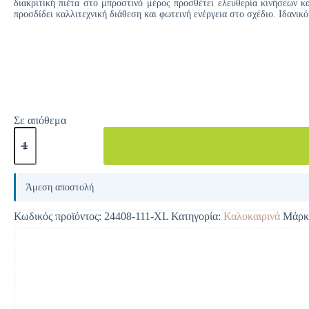
διακριτική πιέτα στο μπροστινό μέρος προσθέτει ελευθερία κινήσεων 
προσδίδει καλλιτεχνική διάθεση και φωτεινή ενέργεια στο σχέδιο. Ιδανι
Σε απόθεμα
A
l
Άμεση αποστολή
t
e
Κωδικός προϊόντος:
24408-111-XL
Κατηγορία:
Καλοκαιρινά
Μάρκ
r
n
a
t
i
v
e
: