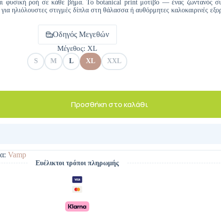
και φυσική ροή σε κάθε βήμα. Το botanical print μοτίβο — ένας ζωντανός 
κό για ηλιόλουστες στιγμές δίπλα στη θάλασσα ή αυθόρμητες καλοκαιρινές εξο
Οδηγός Μεγεθών
Μέγεθος
: XL
S
M
L
XL
XXL
Προσθήκη στο καλάθι
α:
Vamp
Ευέλικτοι τρόποι πληρωμής