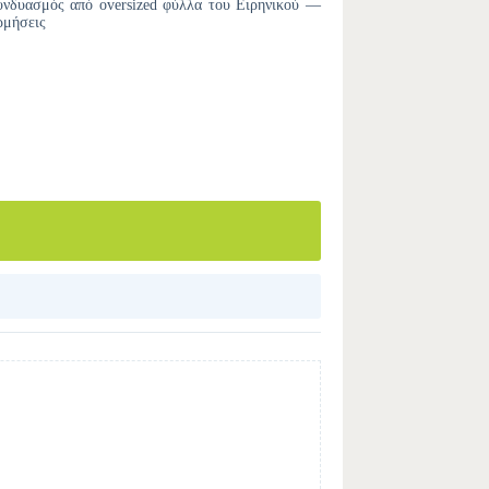
συνδυασμός από oversized φύλλα του Ειρηνικού —
ρμήσεις