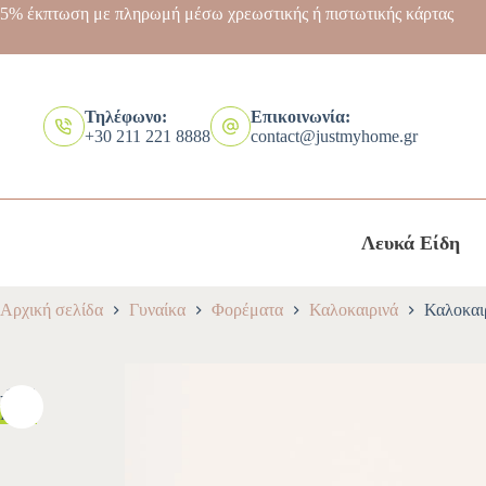
5% έκπτωση με πληρωμή μέσω χρεωστικής ή πιστωτικής κάρτας
Τηλέφωνο:
Επικοινωνία:
+30 211 221 8888
contact@justmyhome.gr
Λευκά Είδη
Αρχική σελίδα
Γυναίκα
Φορέματα
Καλοκαιρινά
Καλοκαι
-10%
HOT