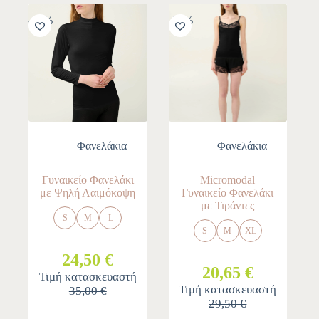
-30%
-30%
Φανελάκια
Φανελάκια
Γυναικείο Φανελάκι
Micromodal
με Ψηλή Λαιμόκοψη
Γυναικείο Φανελάκι
με Τιράντες
S
M
L
S
M
XL
24,50 €
20,65 €
Τιμή κατασκευαστή
Τιμή κατασκευαστή
35,00 €
29,50 €