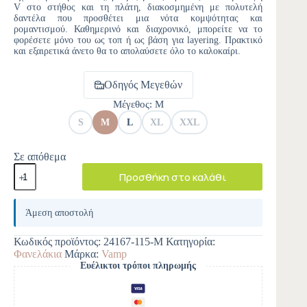
V στο στήθος και τη πλάτη, διακοσμημένη με πολυτελή
δαντέλα που προσθέτει μια νότα κομψότητας και
ρομαντισμού. Καθημερινό και διαχρονικό, μπορείτε να το
φορέσετε μόνο του ως τοπ ή ως βάση για layering. Πρακτικό
και εξαιρετικά άνετο θα το απολαύσετε όλο το καλοκαίρι.
Οδηγός Μεγεθών
Μέγεθος
: M
S
M
L
XL
XXL
Σε απόθεμα
Προσθήκη στο καλάθι
A
l
Άμεση αποστολή
t
e
Κωδικός προϊόντος:
24167-115-M
Κατηγορία:
r
Φανελάκια
Μάρκα:
Vamp
n
Ευέλικτοι τρόποι πληρωμής
a
t
i