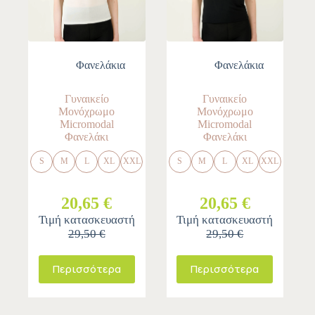
Φανελάκια
Φανελάκια
Γυναικείο
Γυναικείο
Μονόχρωμο
Μονόχρωμο
Micromodal
Micromodal
Φανελάκι
Φανελάκι
S
M
L
XL
XXL
S
M
L
XL
XXL
20,65 €
20,65 €
Τιμή κατασκευαστή
Τιμή κατασκευαστή
29,50 €
29,50 €
Περισσότερα
Περισσότερα