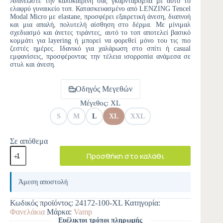
Ανανεώστε την καλοκαιρινή σας γκαρνταρόμπα με αυτό το
ελαφρύ γυναικείο τοπ. Κατασκευασμένο από LENZING Tencel
Modal Micro με elastane, προσφέρει εξαιρετική άνεση, διαπνοή
και μια απαλή, πολυτελή αίσθηση στο δέρμα. Με μίνιμαλ
σχεδιασμό και άνετες τιράντες, αυτό το τοπ αποτελεί βασικό
κομμάτι για layering ή μπορεί να φορεθεί μόνο του τις πιο
ζεστές ημέρες. Ιδανικό για χαλάρωση στο σπίτι ή casual
εμφανίσεις, προσφέροντας την τέλεια ισορροπία ανάμεσα σε
στυλ και άνεση.
Οδηγός Μεγεθών
Μέγεθος
: XL
S
M
L
XL
XXL
Σε απόθεμα
Προσθήκη στο καλάθι
A
l
Άμεση αποστολή
t
e
Κωδικός προϊόντος:
24172-100-XL
Κατηγορία:
r
Φανελάκια
Μάρκα:
Vamp
n
Ευέλικτοι τρόποι πληρωμής