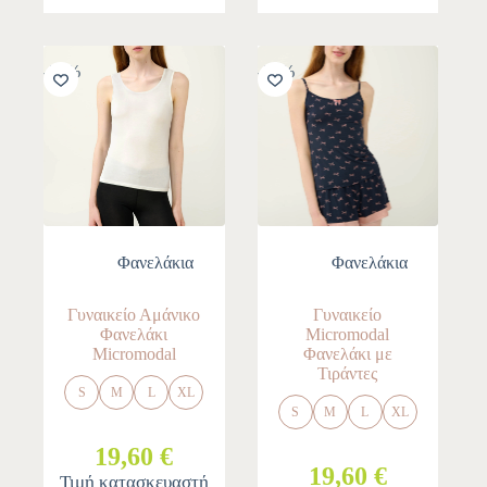
-30%
-30%
Φανελάκια
Φανελάκια
Γυναικείο Αμάνικο
Γυναικείο
Φανελάκι
Micromodal
Micromodal
Φανελάκι με
Τιράντες
S
M
L
XL
S
M
L
XL
19,60 €
19,60 €
Τιμή κατασκευαστή