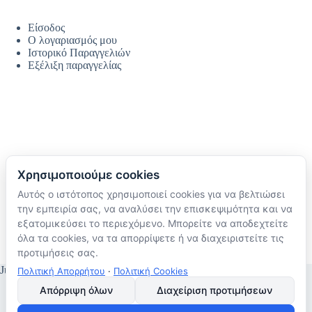
Είσοδος
Ο λογαριασμός μου
Ιστορικό Παραγγελιών
Εξέλιξη παραγγελίας
Χρησιμοποιούμε cookies
Αυτός ο ιστότοπος χρησιμοποιεί cookies για να βελτιώσει
Ακολουθήστε μας
την εμπειρία σας, να αναλύσει την επισκεψιμότητα και να
TikTok
εξατομικεύσει το περιεχόμενο. Μπορείτε να αποδεχτείτε
Instagram
όλα τα cookies, να τα απορρίψετε ή να διαχειριστείτε τις
Facebook
προτιμήσεις σας.
JustMyHome © Copyright 2026
Πολιτική Απορρήτου
·
Πολιτική Cookies
Απόρριψη όλων
Διαχείριση προτιμήσεων