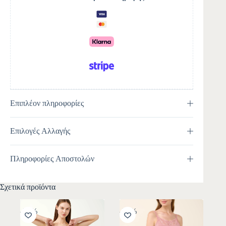
a
t
i
v
e
:
Επιπλέον πληροφορίες
Επιλογές Αλλαγής
Πληροφορίες Αποστολών
Σχετικά προϊόντα
-30%
-30%