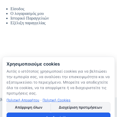
Είσοδος
Ο λογαριασμός μου
Ιστορικό Παραγγελιών
Εξέλιξη παραγγελίας
Χρησιμοποιούμε cookies
Αυτός ο ιστότοπος χρησιμοποιεί cookies για να βελτιώσει
Ακολουθήστε μας
την εμπειρία σας, να αναλύσει την επισκεψιμότητα και να
TikTok
εξατομικεύσει το περιεχόμενο. Μπορείτε να αποδεχτείτε
Instagram
όλα τα cookies, να τα απορρίψετε ή να διαχειριστείτε τις
Facebook
προτιμήσεις σας.
JustMyHome © Copyright 2026
Πολιτική Απορρήτου
·
Πολιτική Cookies
Απόρριψη όλων
Διαχείριση προτιμήσεων