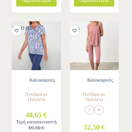
Περισσότερα
Περισσότερα
SOLD OUT
-30%
Καλοκαιρινές
Καλοκαιρινές
Πυτζάμα με
Πυτζάμα με
Πατιλέτα
Πατιλέτα
S
M
48,65 €
Τιμή κατασκευαστή
52,50 €
69,50 €