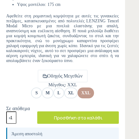
Υψος μοντέλου: 175 cm
Αφεθείτε στη ρομαντική κομψότητα με αυτές τις γυναικείες
πιτζάμες, κατασκευασμένες από πολυτελές LENZING Tencel
Modal Micro με μια πινελιά ελαστάνης για απαλή,
αναπνεύσιμη και ευέλικτη αίσθηση. Η πουά μπλούζα διαθέτει
μια κομψή κουμπωτή ζακέτα, συνδυάζοντας το στυλ και την
πρακτικότητα, ενώ το μονόχρωμο καπαρντίνα προσφέρει
χαλαρή εφαρμογή για άνεση χωρίς κόπο. Ιδανικό για τις ζεστές
καλοκαιρινές νύχτες, αυτό το σετ προσφέρει μια ανάλαφρη και
αέρινη εμπειρία, ιδανική για να χαλαρώνετε στο σπίτι ή να
απολαμβάνετε έναν ξεκούραστο ύπνο.
Οδηγός Μεγεθών
Μέγεθος
: XXL
S
M
L
XL
XXL
Σε απόθεμα
Προσθήκη στο καλάθι
A
l
Άμεση αποστολή
t