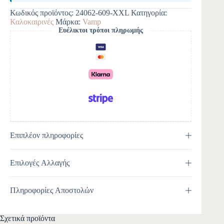
e
Κωδικός προϊόντος:
24062-609-XXL
Κατηγορία:
r
Καλοκαιρινές
Μάρκα:
Vamp
n
Ευέλικτοι τρόποι πληρωμής
a
t
i
v
e
:
Επιπλέον πληροφορίες
Επιλογές Αλλαγής
Πληροφορίες Αποστολών
Σχετικά προϊόντα