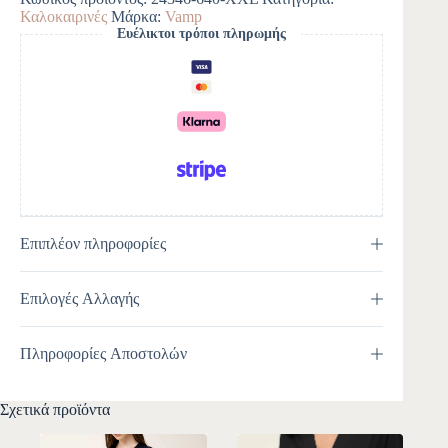
r
Καλοκαιρινές
Μάρκα:
Vamp
n
Ευέλικτοι τρόποι πληρωμής
a
t
i
v
e
:
Επιπλέον πληροφορίες
Επιλογές Αλλαγής
Πληροφορίες Αποστολών
Σχετικά προϊόντα