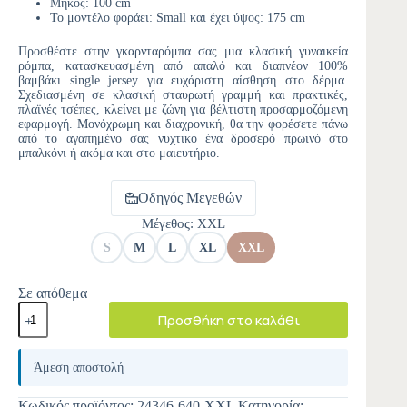
Μήκος: 100 cm
Το μοντέλο φοράει: Small και έχει ύψος: 175 cm
Προσθέστε στην γκαρνταρόμπα σας μια κλασική γυναικεία
ρόμπα, κατασκευασμένη από απαλό και διαπνέον 100%
βαμβάκι single jersey για ευχάριστη αίσθηση στο δέρμα.
Σχεδιασμένη σε κλασική σταυρωτή γραμμή και πρακτικές,
πλαϊνές τσέπες, κλείνει με ζώνη για βέλτιστη προσαρμοζόμενη
εφαρμογή. Μονόχρωμη και διαχρονική, θα την φορέσετε πάνω
από το αγαπημένο σας νυχτικό ένα δροσερό πρωινό στο
μπαλκόνι ή ακόμα και στο μαιευτήριο.
Οδηγός Μεγεθών
Μέγεθος
: XXL
S
M
L
XL
XXL
Σε απόθεμα
Προσθήκη στο καλάθι
A
l
Άμεση αποστολή
t
e
Κωδικός προϊόντος:
24346-640-XXL
Κατηγορία: