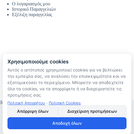
Ο λογαριασμός μου
Ιστορικό Παραγγελιών
Εξέλιξη παραγγελίας
Χρησιμοποιούμε cookies
Αυτός ο ιστότοπος χρησιμοποιεί cookies για να βελτιώσει
Ακολουθήστε μας
την εμπειρία σας, να αναλύσει την επισκεψιμότητα και να
TikTok
εξατομικεύσει το περιεχόμενο. Μπορείτε να αποδεχτείτε
Instagram
όλα τα cookies, να τα απορρίψετε ή να διαχειριστείτε τις
Facebook
προτιμήσεις σας.
JustMyHome © Copyright 2026
Πολιτική Απορρήτου
·
Πολιτική Cookies
Απόρριψη όλων
Διαχείριση προτιμήσεων
Αποδοχή όλων