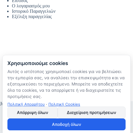
Είσοδος
Ο λογαριασμός μου
Ιστορικό Παραγγελιών
Εξέλιξη παραγγελίας
Χρησιμοποιούμε cookies
Αυτός ο ιστότοπος χρησιμοποιεί cookies για να βελτιώσει
Ακολουθήστε μας
την εμπειρία σας, να αναλύσει την επισκεψιμότητα και να
TikTok
εξατομικεύσει το περιεχόμενο. Μπορείτε να αποδεχτείτε
Instagram
όλα τα cookies, να τα απορρίψετε ή να διαχειριστείτε τις
Facebook
προτιμήσεις σας.
JustMyHome © Copyright 2026
Πολιτική Απορρήτου
·
Πολιτική Cookies
Απόρριψη όλων
Διαχείριση προτιμήσεων
Αποδοχή όλων