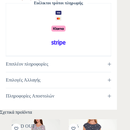
n
Ευέλικτοι τρόποι πληρωμής
a
t
i
v
e
:
Επιπλέον πληροφορίες
Επιλογές Αλλαγής
Πληροφορίες Αποστολών
Σχετικά προϊόντα
SOLD OUT
-30%