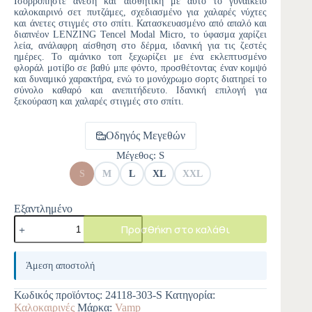
Ισορροπήστε άνεση και αισθητική με αυτό το γυναικείο
καλοκαιρινό σετ πυτζάμες, σχεδιασμένο για χαλαρές νύχτες
και άνετες στιγμές στο σπίτι. Κατασκευασμένο από απαλό και
διαπνέον LENZING Tencel Modal Micro, το ύφασμα χαρίζει
λεία, ανάλαφρη αίσθηση στο δέρμα, ιδανική για τις ζεστές
ημέρες. Το αμάνικο τοπ ξεχωρίζει με ένα εκλεπτυσμένο
φλοράλ μοτίβο σε βαθύ μπε φόντο, προσθέτοντας έναν κομψό
και δυναμικό χαρακτήρα, ενώ το μονόχρωμο σορτς διατηρεί το
σύνολο καθαρό και ανεπιτήδευτο. Ιδανική επιλογή για
ξεκούραση και χαλαρές στιγμές στο σπίτι.
Οδηγός Μεγεθών
Μέγεθος
: S
S
M
L
XL
XXL
Εξαντλημένο
Προσθήκη στο καλάθι
A
l
Άμεση αποστολή
t
e
Κωδικός προϊόντος:
24118-303-S
Κατηγορία:
r
Καλοκαιρινές
Μάρκα:
Vamp