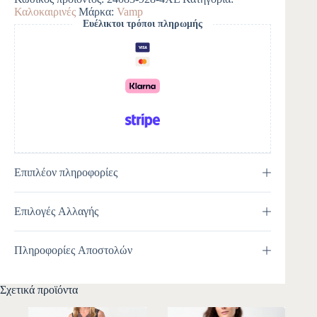
r
Καλοκαιρινές
Μάρκα:
Vamp
n
Ευέλικτοι τρόποι πληρωμής
a
t
i
v
e
:
Επιπλέον πληροφορίες
Επιλογές Αλλαγής
Πληροφορίες Αποστολών
Σχετικά προϊόντα