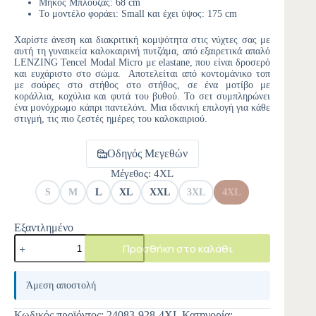
Μήκος Μπλούζας: 68 cm
Το μοντέλο φοράει: Small και έχει ύψος: 175 cm
Χαρίστε άνεση και διακριτική κομψότητα στις νύχτες σας με
αυτή τη γυναικεία καλοκαιρινή πυτζάμα, από εξαιρετικά απαλό
LENZING Tencel Modal Micro με elastane, που είναι δροσερό
και ευχάριστο στο σώμα. Αποτελείται από κοντομάνικο τοπ
με σούρες στο στήθος στο στήθος, σε ένα μοτίβο με
κοράλλια, κοχύλια και φυτά του βυθού. Το σετ συμπληρώνει
ένα μονόχρωμο κάπρι παντελόνι. Μια ιδανική επιλογή για κάθε
στιγμή, τις πιο ζεστές ημέρες του καλοκαιριού.
Οδηγός Μεγεθών
Μέγεθος
: 4XL
S
M
L
XL
XXL
3XL
4XL
Εξαντλημένο
Προσθήκη στο καλάθι
A
l
Άμεση αποστολή
t
e
Κωδικός προϊόντος:
24083-928-4XL
Κατηγορία: