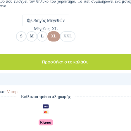
τίβο που ενισχύει τον θηλυκό του χαρακτήρα. Το σετ συμπληρώνει ένα μονό
ύπνο.
Οδηγός Μεγεθών
Μέγεθος
: XL
S
M
L
XL
XXL
Προσθήκη στο καλάθι
κα:
Vamp
Ευέλικτοι τρόποι πληρωμής