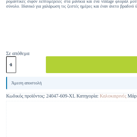
ρομαντικές σιφόν λεπτομέρειες στα μανίκια και ένα vintage φλοράλ μο
σύνολο. Ιδανικό για χαλάρωση τις ζεστές ημέρες και έναν άνετο βραδινό 
Σε απόθεμα
A
l
Άμεση αποστολή
t
e
Κωδικός προϊόντος:
24047-609-XL
Κατηγορία:
Καλοκαιρινές
Μάρ
r
n
a
t
i
v
e
: