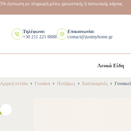
5% έκπτωση με πληρωμή μέσω χρεωστικής ή πιστωτικής κάρτας
Τηλέφωνο:
Επικοινωνία:
+30 211 221 8888
contact@justmyhome.gr
Λευκά Είδη
Αρχική σελίδα
Γυναίκα
Πυτζάμες
Καλοκαιρινές
Γυναικε
-10%
HOT