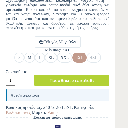
Σχεδιασμένη απολαυστικές καλοκαιρινές νύχτες, αυτή η
γυναικεία πυτζάμα από cotton-modal συνδυάζει άνεση και
φρεσκάδα. Το σετ αποτελείται από μονόχρωμο κοντομάνικο
τοπ και κάπρι παντελόνι, διακοσμημένο με απαλό φλοράλ
μοτίβο εμπνευσμένο από ανθισμένα λιβάδια και καλοκαιρινή
βλάστηση. Ελαφρύ και δροσερό, με χαλαρή εφαρμογή,
αποπνέει φυσικότητα και άνεση κάθε στιγμή της ημέρας.
Οδηγός Μεγεθών
Μέγεθος
: 3XL
S
M
L
XL
XXL
3XL
4XL
Σε απόθεμα
Προσθήκη στο καλάθι
A
l
Άμεση αποστολή
t
e
Κωδικός προϊόντος:
24072-263-3XL
Κατηγορία:
r
Καλοκαιρινές
Μάρκα:
Vamp
n
Ευέλικτοι τρόποι πληρωμής
a
t