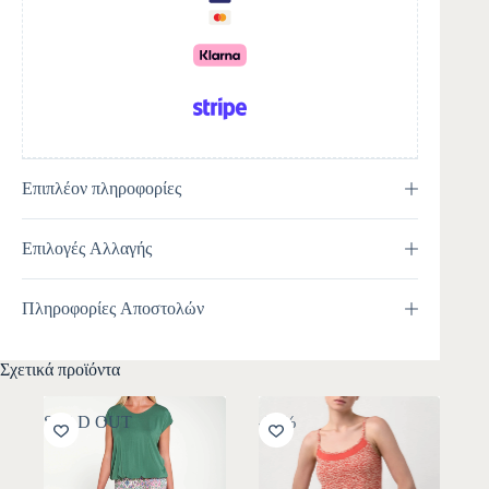
i
v
e
:
Επιπλέον πληροφορίες
Επιλογές Αλλαγής
Πληροφορίες Αποστολών
Σχετικά προϊόντα
SOLD OUT
-30%