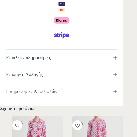
t
i
v
e
:
Επιπλέον πληροφορίες
Επιλογές Αλλαγής
Πληροφορίες Αποστολών
Σχετικά προϊόντα
-30%
-30%