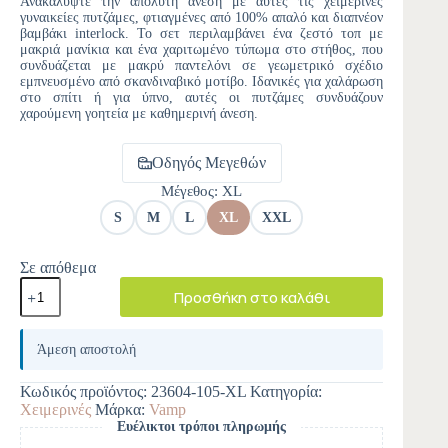
Ανακαλύψτε την απόλυτη άνεση με αυτές τις χειμερινές
γυναικείες πυτζάμες, φτιαγμένες από 100% απαλό και διαπνέον
βαμβάκι interlock. Το σετ περιλαμβάνει ένα ζεστό τοπ με
μακριά μανίκια και ένα χαριτωμένο τύπωμα στο στήθος, που
συνδυάζεται με μακρύ παντελόνι σε γεωμετρικό σχέδιο
εμπνευσμένο από σκανδιναβικό μοτίβο. Ιδανικές για χαλάρωση
στο σπίτι ή για ύπνο, αυτές οι πυτζάμες συνδυάζουν
χαρούμενη γοητεία με καθημερινή άνεση.
Οδηγός Μεγεθών
Μέγεθος
: XL
S
M
L
XL
XXL
Σε απόθεμα
Προσθήκη στο καλάθι
A
l
Άμεση αποστολή
t
e
Κωδικός προϊόντος:
23604-105-XL
Κατηγορία:
r
Χειμερινές
Μάρκα:
Vamp
n
Ευέλικτοι τρόποι πληρωμής
a